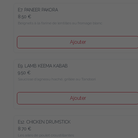
E7. PANEER PAKORA
8.50 €
Beignets à la farine de lentilles au fromage blanc
Ajouter
E9. LAMB KEEMA KABAB
9.50 €
Saucisse d’agneau haché, grillée au Tandoori
Ajouter
E12. CHICKEN DRUMSTICK
8.70 €
Les ailes de poulet croustillantes