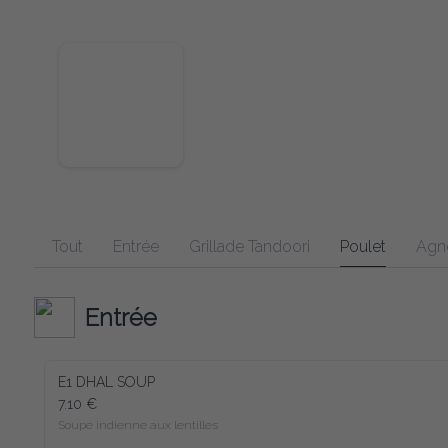
Tout
Entrée
Grillade Tandoori
Poulet
Agn
Entrée
E1 DHAL SOUP
7.10 €
Soupe indienne aux lentilles