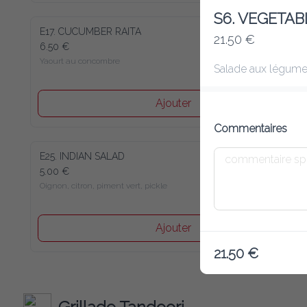
S6. VEGETAB
E17. CUCUMBER RAITA
21.50 €
6.50 €
Yaourt au concombre
Salade aux légumes
Ajouter
Commentaires
E25. INDIAN SALAD
5.00 €
Oignon, citron, piment vert, pickle
Ajouter
21.50 €