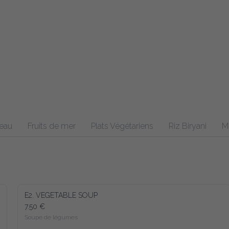
eau
Fruits de mer
Plats Végétariens
Riz Biryani
M
E2. VEGETABLE SOUP
7.50 €
Soupe de légumes