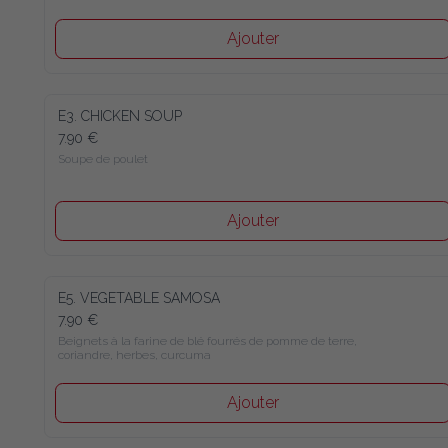
Ajouter
E3. CHICKEN SOUP
7.90 €
Soupe de poulet
Ajouter
E5. VEGETABLE SAMOSA
7.90 €
Beignets à la farine de blé fourrés de pomme de terre, 
coriandre, herbes, curcuma
Ajouter