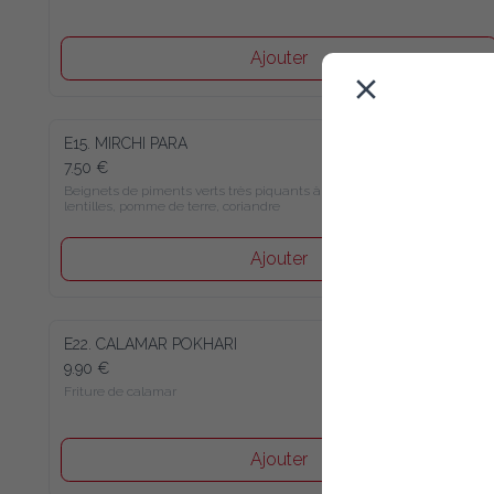
Ajouter
E15. MIRCHI PARA
7.50 €
Beignets de piments verts très piquants à la farine de 
lentilles, pomme de terre, coriandre
Ajouter
E22. CALAMAR POKHARI
9.90 €
Friture de calamar
Ajouter