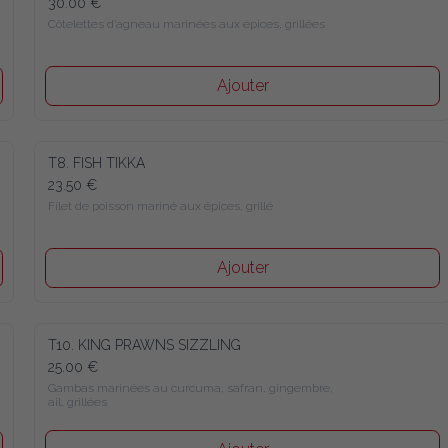
30.00 €
Côtelettes d’agneau marinées aux épices, grillées
Ajouter
T8. FISH TIKKA
23.50 €
Filet de poisson mariné aux épices, grillé
Ajouter
T10. KING PRAWNS SIZZLING
25.00 €
Gambas marinées au curcuma, safran, gingembre, 
ail, grillées