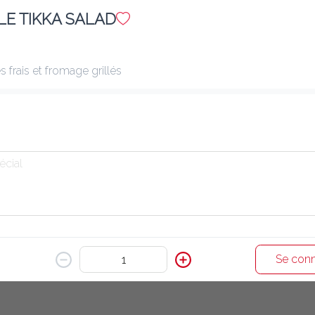
LE TIKKA SALAD
E24. PAPADUM & CHUTNEY 2 P.
1.80 €
Les chips indiens avec sauces
 frais et fromage grillés
Ajouter
Se conn