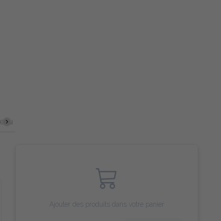
enu enfant
Salade royale
Pain Naan
Dessert
Bois
Ajouter des produits dans votre panier