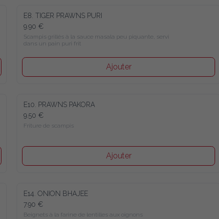
E8. TIGER PRAWNS PURI
9.90 €
Scampis grillés à la sauce masala peu piquante, servi 
dans un pain puri frit
Ajouter
E10. PRAWNS PAKORA
9.50 €
Friture de scampis
Ajouter
E14. ONION BHAJEE
7.90 €
Beignets à la farine de lentilles aux oignons