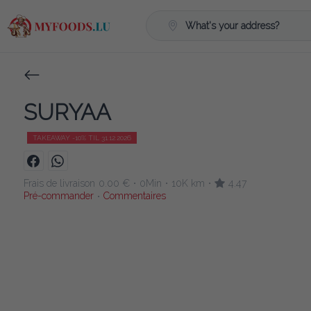
What's your address?
SURYAA
TAKEAWAY -10% TIL 31.12.2026
Frais de livraison
0.00 €
0Min
10K km
4.47
•
•
•
Pré-commander
Commentaires
•