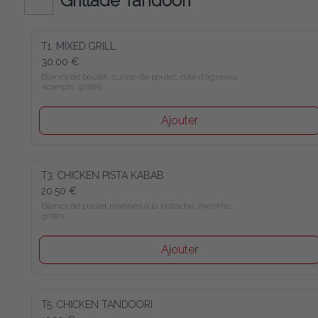
Grillade Tandoori
T1. MIXED GRILL
30.00 €
Blancs de poulet, cuisse de poulet, côte d’agneau, 
scampis, grillés
Ajouter
T3. CHICKEN PISTA KABAB
20.50 €
Blancs de poulet marinés à la pistache, menthe, 
grillés
Ajouter
T5. CHICKEN TANDOORI