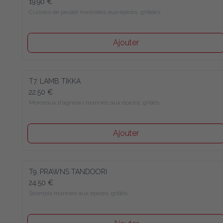
19.90 €
Cuisses de poulet marinées aux épices, grillées
Ajouter
T7. LAMB TIKKA
22.50 €
Morceaux d’agneau marinés aux épices, grillés
Ajouter
T9. PRAWNS TANDOORI
24.50 €
Scampis marinés aux épices, grillés