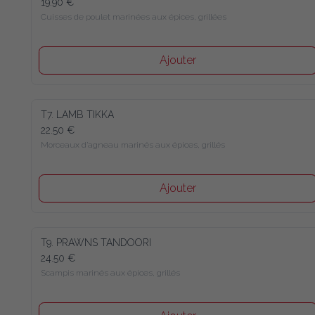
19.90 €
Cuisses de poulet marinées aux épices, grillées
Ajouter
T7. LAMB TIKKA
22.50 €
Morceaux d’agneau marinés aux épices, grillés
Ajouter
T9. PRAWNS TANDOORI
24.50 €
Scampis marinés aux épices, grillés