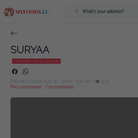
What's your address?
SURYAA
TAKEAWAY -10% TIL 31.12.2026
Frais de livraison
0.00 €
0Min
10K km
4.47
•
•
•
Pré-commander
Commentaires
•