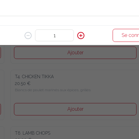
T2. CHICKEN BADAMI
20.50 €
Blancs de poulet marinés aux noix de cajou, amande, 
Se conn
grillés
Ajouter
T4. CHICKEN TIKKA
20.50 €
Blancs de poulet marinés aux épices, grillés
Ajouter
T6. LAMB CHOPS