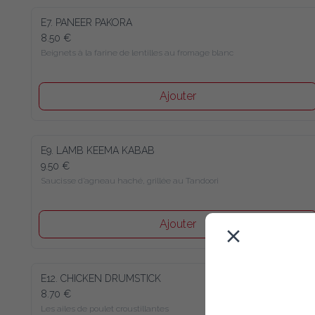
E7. PANEER PAKORA
8.50 €
Beignets à la farine de lentilles au fromage blanc
Ajouter
E9. LAMB KEEMA KABAB
9.50 €
Saucisse d’agneau haché, grillée au Tandoori
Ajouter
E12. CHICKEN DRUMSTICK
8.70 €
Les ailes de poulet croustillantes