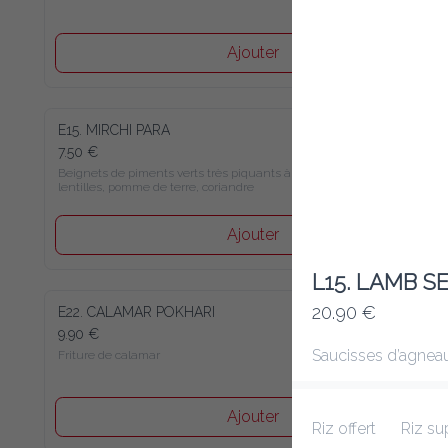
Ajouter
E15. MIRCHI PARA
7.50 €
Beignets de piments verts très piquants à la farine de 
lentilles, pomme de terre, coriandre
Ajouter
L15. LAMB 
20.90 €
E22. CALAMAR POKHARI
9.90 €
Saucisses d’agneau
Friture de calamar
Ajouter
Riz offert
Riz s