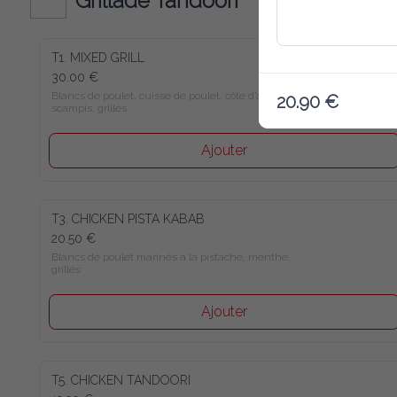
Grillade Tandoori
T1. MIXED GRILL
30.00 €
Blancs de poulet, cuisse de poulet, côte d’agneau, 
20.90 €
scampis, grillés
Ajouter
T3. CHICKEN PISTA KABAB
20.50 €
Blancs de poulet marinés à la pistache, menthe, 
grillés
Ajouter
T5. CHICKEN TANDOORI