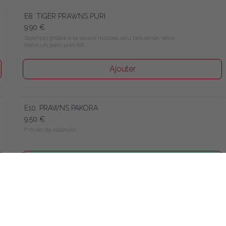
E8. TIGER PRAWNS PURI
9.90 €
Scampis grillés à la sauce masala peu piquante, servi 
dans un pain puri frit
Ajouter
E10. PRAWNS PAKORA
9.50 €
Friture de scampis
Ajouter
E14. ONION BHAJEE
7.90 €
Beignets à la farine de lentilles aux oignons