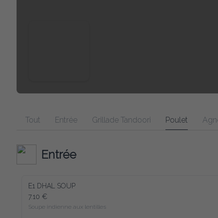
Tout
Entrée
Grillade Tandoori
Poulet
Agn
Entrée
E1 DHAL SOUP
7.10 €
Soupe indienne aux lentilles