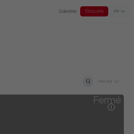
S’inscrire
S’identifier
FR
Trier par
Fermé