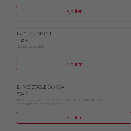
Ajouter
E3. CHICKEN SOUP
7.90 €
Soupe de poulet
Ajouter
E5. VEGETABLE SAMOSA
7.90 €
Beignets à la farine de blé fourrés de pomme de terre, 
coriandre, herbes, curcuma
Ajouter