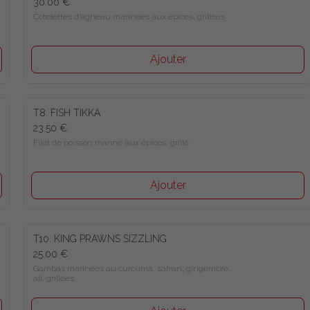
30.00 €
Côtelettes d’agneau marinées aux épices, grillées
Ajouter
T8. FISH TIKKA
23.50 €
Filet de poisson mariné aux épices, grillé
Ajouter
T10. KING PRAWNS SIZZLING
25.00 €
Gambas marinées au curcuma, safran, gingembre, 
ail, grillées