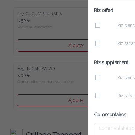
Riz offert
E17. CUCUMBER RAITA
6.50 €
Riz blanc
Yaourt au concombre
Riz safra
Ajouter
Riz supplément
E25. INDIAN SALAD
5.00 €
Riz blanc
Oignon, citron, piment vert, pickle
Riz safra
Ajouter
Commentaires