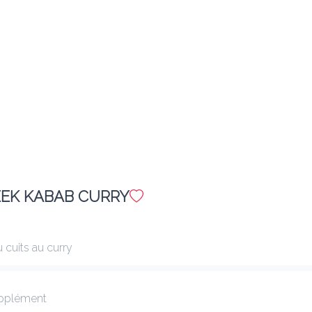
Ajouter
E16. MIXED SALAD
7.90 €
Salade verte, concombre, tomate, fromage
Ajouter
SEEK KABAB CURRY
E23. MIXED STARTER 2 P.
23.00 €
 cuits au curry
Assortiment pour 2 personnes
Ajouter
upplément