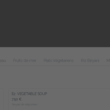
eau
Fruits de mer
Plats Végétariens
Riz Biryani
M
E2. VEGETABLE SOUP
7.50 €
Soupe de légumes