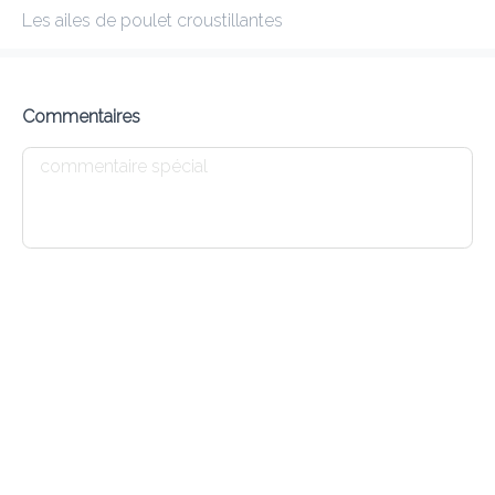
Les ailes de poulet croustillantes
SURYAA
TAKEAWAY -10% TIL 31.12.2026
Commentaires
Frais de livraison
0.00 €
0Min
10K km
4.47
•
•
•
Pré-commander
Commentaires
•
Trier par
Agneau
Fruits de mer
Plats Végétariens
Riz Birya
Entrée
E1 DHAL SOUP