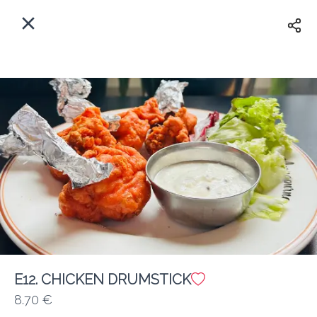
Myfoods App
View
×
Commande, Inc.
Libre - In Google Play
Accueil
FR
Se Connecter
S'inscrire
Quelle est votre adresse?
Pour maintenant? Quand?
Livraison
Fermé
E12. CHICKEN DRUMSTICK
8.70 €