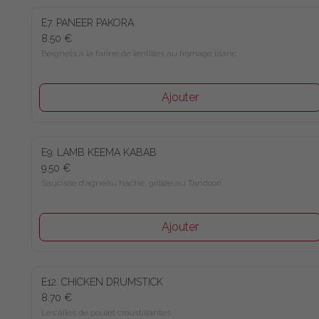
E7. PANEER PAKORA
8.50 €
Beignets à la farine de lentilles au fromage blanc
Ajouter
E9. LAMB KEEMA KABAB
9.50 €
Saucisse d’agneau haché, grillée au Tandoori
Ajouter
E12. CHICKEN DRUMSTICK
8.70 €
Les ailes de poulet croustillantes