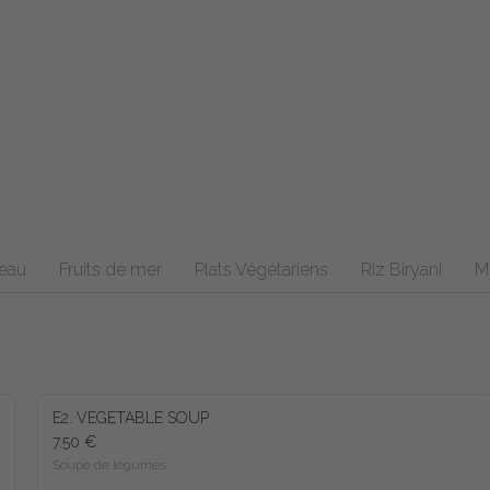
Fruits de mer
Plats Végétariens
Riz Biryani
Menu enfa
E2. VEGETABLE SOUP
7.50 €
Soupe de légumes