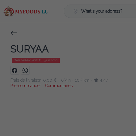
What's your address?
SURYAA
TAKEAWAY -10% TIL 31.12.2026
Frais de livraison
0.00 €
0Min
10K km
4.47
•
•
•
Pré-commander
Commentaires
•