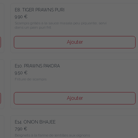
E8. TIGER PRAWNS PURI
9.90 €
Scampis grillés à la sauce masala peu piquante, servi dans un 
pain puri frit
Ajouter
E10. PRAWNS PAKORA
9.50 €
Friture de scampis
Ajouter
E14. ONION BHAJEE
7.90 €
Beignets à la farine de lentilles aux oignons