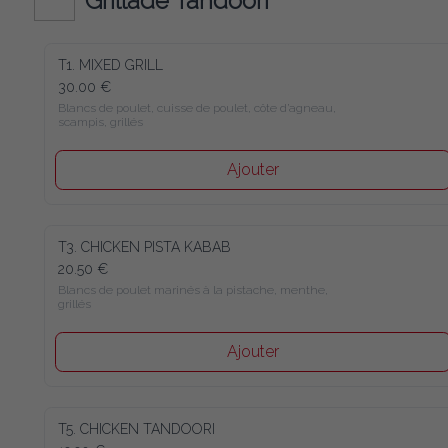
T1. MIXED GRILL
30.00 €
Blancs de poulet, cuisse de poulet, côte d’agneau, scampis, 
grillés
Ajouter
T3. CHICKEN PISTA KABAB
20.50 €
Blancs de poulet marinés à la pistache, menthe, grillés
Ajouter
T5. CHICKEN TANDOORI