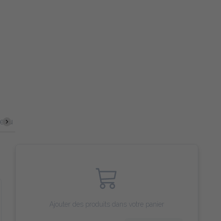
nt
Salade royale
Pain Naan
Dessert
Boisson & Vin
Ajouter des produits dans votre panier