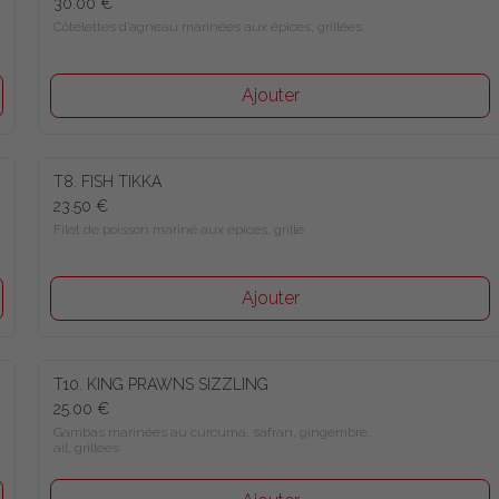
30.00 €
Côtelettes d’agneau marinées aux épices, grillées
Ajouter
T8. FISH TIKKA
23.50 €
Filet de poisson mariné aux épices, grillé
Ajouter
T10. KING PRAWNS SIZZLING
25.00 €
Gambas marinées au curcuma, safran, gingembre, ail, grillées