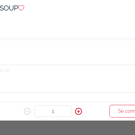
N SOUP
E24. PAPADUM & CHUTNEY 2 P.
1.80 €
Les chips indiens avec sauces
Ajouter
Se conn