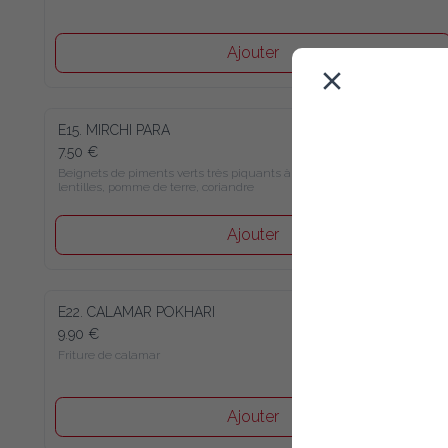
Ajouter
E15. MIRCHI PARA
7.50 €
Beignets de piments verts très piquants à la farine de lentilles, 
pomme de terre, coriandre
Ajouter
E22. CALAMAR POKHARI
9.90 €
Friture de calamar
Ajouter