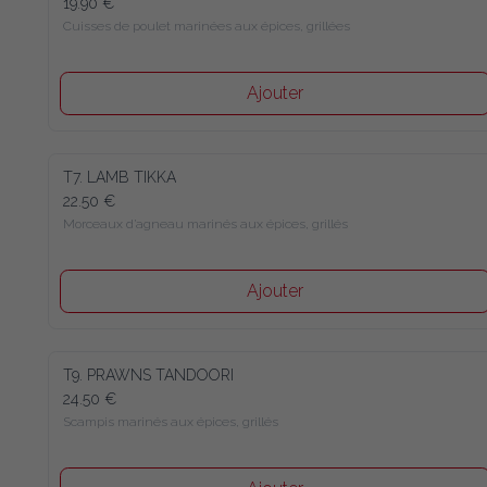
19.90 €
Cuisses de poulet marinées aux épices, grillées
Ajouter
T7. LAMB TIKKA
22.50 €
Morceaux d’agneau marinés aux épices, grillés
Ajouter
T9. PRAWNS TANDOORI
24.50 €
Scampis marinés aux épices, grillés