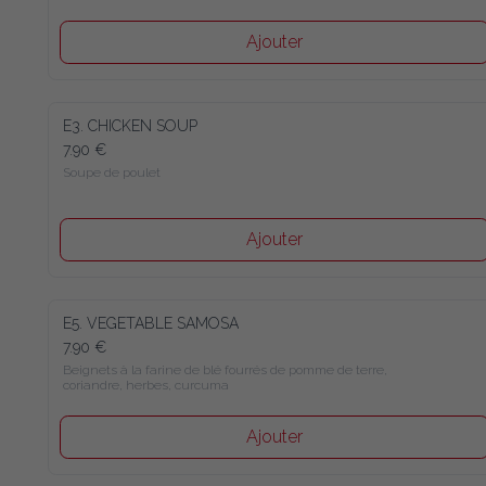
Ajouter
E3. CHICKEN SOUP
7.90 €
Soupe de poulet
Ajouter
E5. VEGETABLE SAMOSA
7.90 €
Beignets à la farine de blé fourrés de pomme de terre, 
coriandre, herbes, curcuma
Ajouter