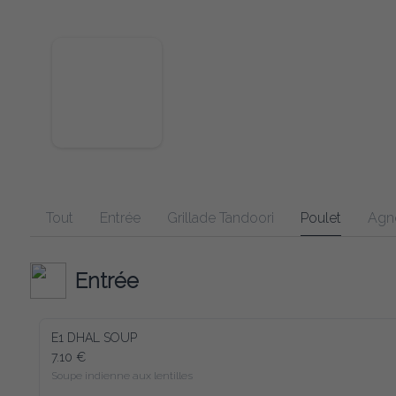
Tout
Entrée
Grillade Tandoori
Poulet
Agneau
Entrée
E1 DHAL SOUP
7.10 €
Soupe indienne aux lentilles