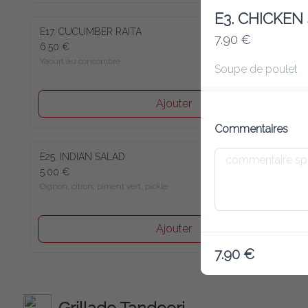
E3. CHICKE
E17. CUCUMBER RAITA
7.90 €
6.50 €
Yaourt au concombre
Soupe de poulet
Ajouter
Commentaires
E25. INDIAN SALAD
5.00 €
Oignon, citron, piment vert, pickle
Ajouter
7.90 €
Grillade Tandoori