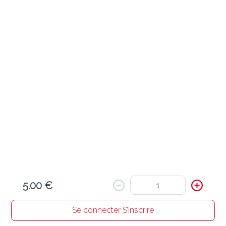
Curry Mangue
62 Beef Mango
19.60 €
Morceaux de boeuf cuits dans une sauce douce à la 
mangue
Ajouter
60 Chicken Mango
18.50 €
Blancs de poulet cuits dans une sauce douce à la mangue
5.00 €
Ajouter
Se connecter S’inscrire
Accueil
Chercher un resto
Mon panier
Commandes
Profil