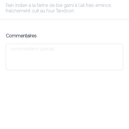
Pain indien à la farine de blé garni à l´ail frais émincé, 
BASE-CAMP
fraîchement cuit au four Tandoori
Only Takeaway today !
Commentaires
Frais de livraison
0.00 €
0Min
10K km
4.78
•
•
•
Pré-commander
Commentaires
•
Trier par
Curry Kadhai
Spécialité Korma
Curry Mangue
Spé
Entrées
15 Chicken Pakora