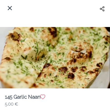
Myfoods App
View
×
Commande, Inc.
Libre - In Google Play
Accueil
FR
Se Connecter
S'inscrire
Quelle est votre adresse?
Pour maintenant? Quand?
Livraison
Fermé
145 Garlic Naan
5.00 €