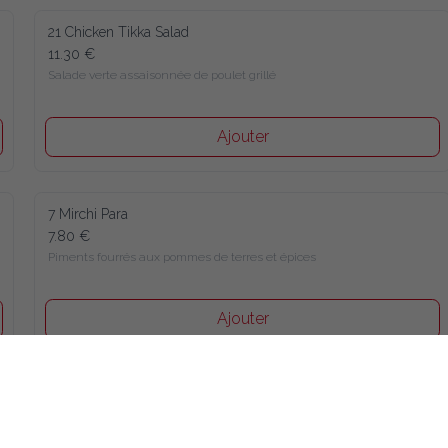
21 Chicken Tikka Salad
11.30 €
Salade verte assaisonnée de poulet grillé
Ajouter
7 Mirchi Para
7.80 €
Piments fourrés aux pommes de terres et épices
Ajouter
8 Papads & Chutneys
1.20 €
Papadums et chutneys