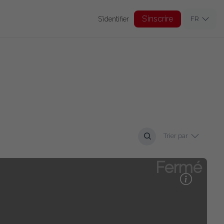
S’inscrire
S’identifier
FR
Trier par
Fermé