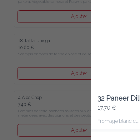
pakora, Vegetable samosa et Prawns pakora, 
Calamars
Ajouter
18 Tal tal Jhinga
10.60 €
Scampis enrobés de farine épicée et de sésame
Ajouter
32 Paneer Dil
4 Aloo Chop
7.40 €
17.70 €
Pommes de terre hachées sautées aux épices et 
mélangées avec des oignons et des petits pois
Fromage blanc cuit
Ajouter