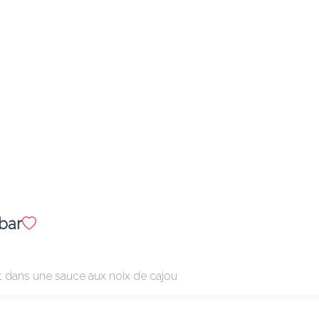
Ajouter
2 Paneer Pakora
8.30 €
Fromage blanc frit enrobé de farine de lentilles
Ajouter
bar
16 Calamar Pokhari
8.90 €
Calamars frits enrobés à la farine de blé
 dans une sauce aux noix de cajou
Ajouter