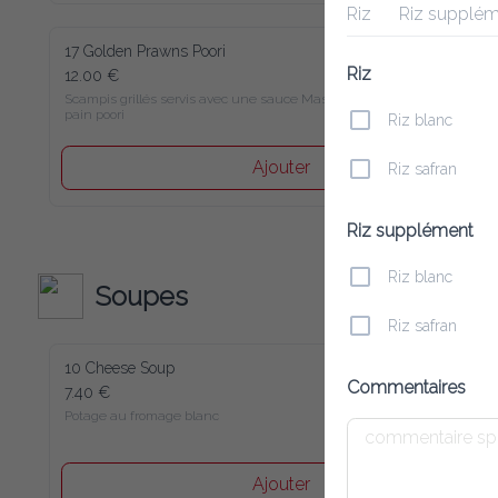
Riz
Riz supplé
17 Golden Prawns Poori
Riz
12.00 €
Scampis grillés servis avec une sauce Masala sur un 
pain poori
Riz blanc
Ajouter
Riz safran
Riz supplément
Riz blanc
Soupes
Riz safran
10 Cheese Soup
Commentaires
7.40 €
Potage au fromage blanc
Ajouter