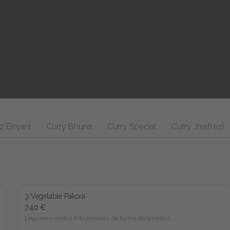
z Biryani
Curry Bhuna
Curry Spécial
Curry Jhalfrezi
3 Vegetable Pakora
7.40 €
Légumes mixtes frits enrobés de farine de lentilles.