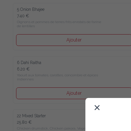
5 Onion Bhajee
7.40 €
Oignons et pommes de terres frits enrobés de farine 
de lentilles
Ajouter
6 Dahi Raitha
6.20 €
Yaourt aux tomates, carottes, concombre et épices 
indiennes
Ajouter
22 Mixed Starter
25.80 €
Chicken drumstick, Chicken pakora, Vegetable 