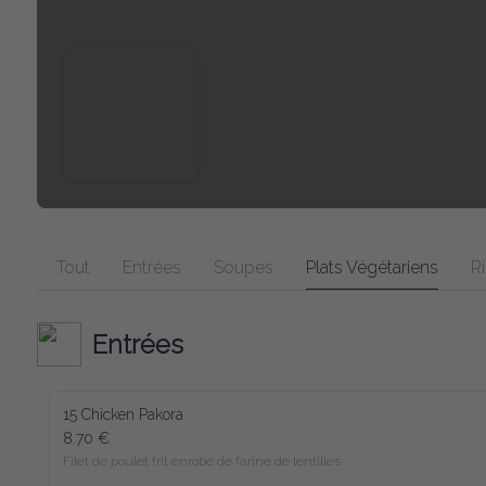
Tout
Entrées
Soupes
Plats Végétariens
Ri
Entrées
15 Chicken Pakora
8.70 €
Filet de poulet frit enrobé de farine de lentilles