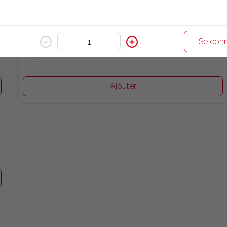
8 Dal Soup
Se conn
7.00 €
Potage indien aux lentilles
Ajouter