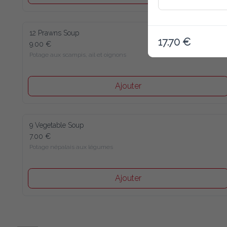
12 Prawns Soup
17.70 €
9.00 €
Potage aux scampis, ail et oignons
Ajouter
9 Vegetable Soup
7.00 €
Potage népalais aux légumes
Ajouter