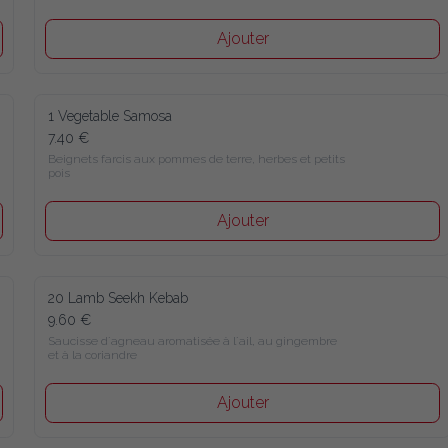
Ajouter
1 Vegetable Samosa
7.40 €
Beignets farcis aux pommes de terre, herbes et petits 
pois
Ajouter
20 Lamb Seekh Kebab
9.60 €
Saucisse d´agneau aromatisée à l´ail, au gingembre 
et à la coriandre
Ajouter