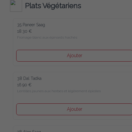
Plats Végétariens
35 Paneer Saag
18.30 €
Fromage blanc aux épinards hachés
Ajouter
38 Dal Tadka
16.90 €
Lentilles jaunes aux herbes et légèrement épicées
Ajouter