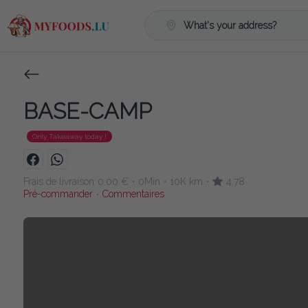
What's your address?
BASE-CAMP
Only Takeaway today !
Frais de livraison
0.00 €
0Min
10K km
4.78
•
•
•
Pré-commander
Commentaires
•