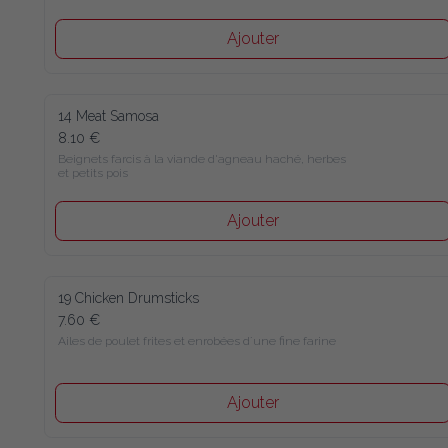
Ajouter
14 Meat Samosa
8.10 €
Beignets farcis à la viande d'agneau haché, herbes 
et petits pois
Ajouter
19 Chicken Drumsticks
7.60 €
Ailes de poulet frites et enrobées d´une fine farine
Ajouter