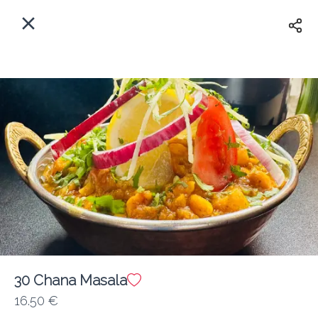
Myfoods App
View
×
Commande, Inc.
Libre - In Google Play
Accueil
FR
Se Connecter
S'inscrire
Quelle est votre adresse?
Pour maintenant? Quand?
Livraison
30 Chana Masala
16.50 €