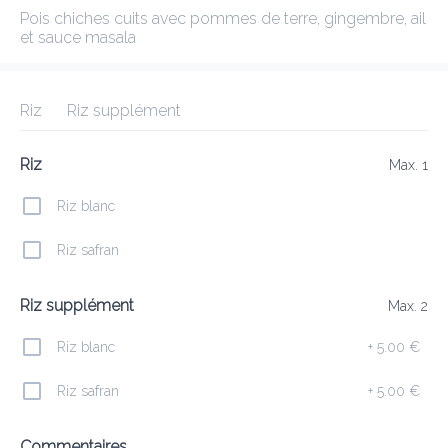
Pois chiches cuits avec pommes de terre, gingembre, ail et sauce 
masala
BASE-CAMP
Only Takeaway today !
Riz
Riz supplément
Frais de livraison
0.00 €
0Min
10K km
4.78
•
•
•
Riz
Pré-commander
Commentaires
Max. 1
•
Trier par
Riz blanc
Riz safran
y Kadhai
Spécialité Korma
Curry Mangue
Spécialité Nariy
Riz supplément
Max. 2
Riz blanc
+
5.00 €
Entrées
Riz safran
+
5.00 €
Commentaires
15 Chicken Pakora