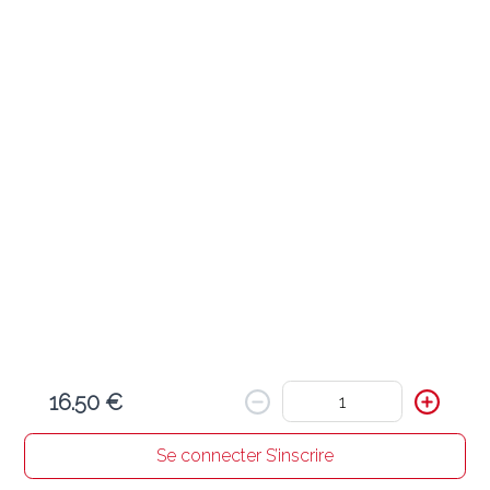
Curry Mangue
62 Beef Mango
19.60 €
Morceaux de boeuf cuits dans une sauce douce à la mangue
Ajouter
60 Chicken Mango
18.50 €
Blancs de poulet cuits dans une sauce douce à la mangue
16.50 €
Ajouter
Se connecter S’inscrire
Accueil
Chercher un resto
Mon panier
Commandes
Profil