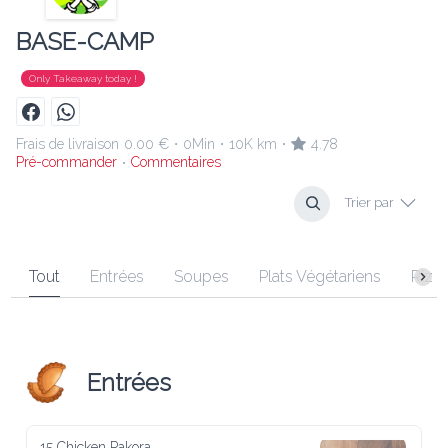
BASE-CAMP
Only Takeaway today !
Frais de livraison
0.00 €
0Min
10K km
4.78
•
•
•
Pré-commander
Commentaires
•
Trier par
Tout
Entrées
Soupes
Plats Végétariens
Riz Biryan
Entrées
15 Chicken Pakora