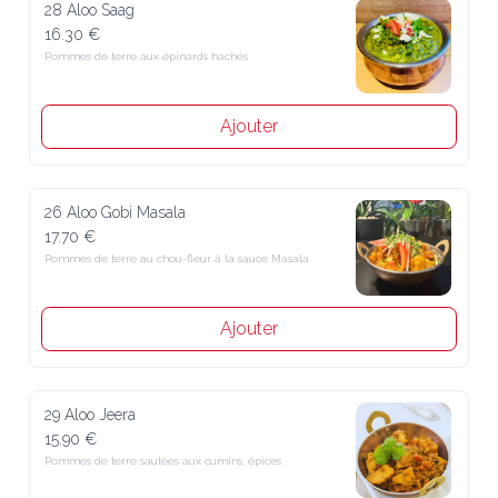
28 Aloo Saag
16.30 €
Pommes de terre aux épinards hachés
Ajouter
26 Aloo Gobi Masala
17.70 €
Pommes de terre au chou-fleur à la sauce Masala
Ajouter
29 Aloo Jeera
15.90 €
Pommes de terre sautées aux cumins, épices