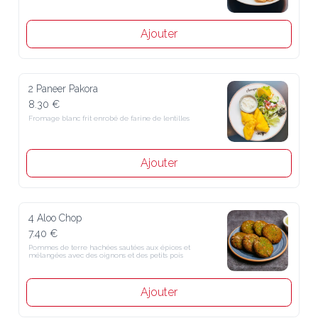
Ajouter
2 Paneer Pakora
8.30 €
Fromage blanc frit enrobé de farine de lentilles
Ajouter
4 Aloo Chop
7.40 €
Pommes de terre hachées sautées aux épices et mélangées avec des 
oignons et des petits pois
Ajouter