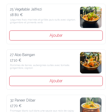
25 Vegetable Jalfrezi
18.80 €
Légumes frais marinés et grillés puis cuits avec oignon, gingembre 
et piments verts
Ajouter
27 Aloo Baingan
17.10 €
Pommes de terres, aubergines cuites avec tomate, gingembre, 
oignon
Ajouter
32 Paneer Dilbar
17.70 €
Fromage blanc cuit dans une sauce aux noix de cajou