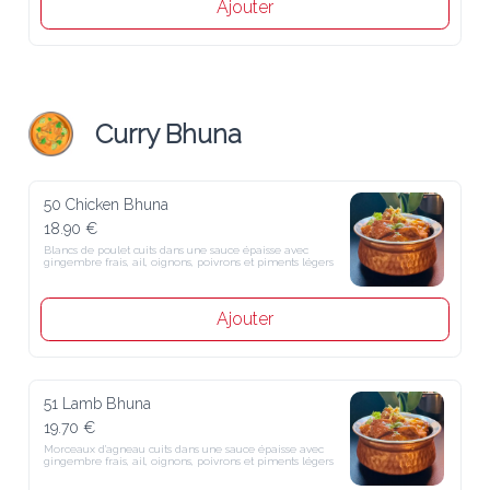
Ajouter
Curry Bhuna
50 Chicken Bhuna
18.90 €
Blancs de poulet cuits dans une sauce épaisse avec gingembre frais, 
ail, oignons, poivrons et piments légers
Ajouter
51 Lamb Bhuna
19.70 €
Morceaux d'agneau cuits dans une sauce épaisse avec gingembre 
frais, ail, oignons, poivrons et piments légers