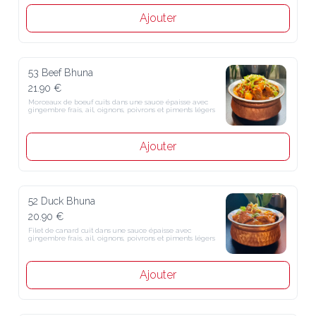
Ajouter
53 Beef Bhuna
21.90 €
Morceaux de boeuf cuits dans une sauce épaisse avec gingembre 
frais, ail, oignons, poivrons et piments légers
Ajouter
52 Duck Bhuna
20.90 €
Filet de canard cuit dans une sauce épaisse avec gingembre frais, ail, 
oignons, poivrons et piments légers
Ajouter