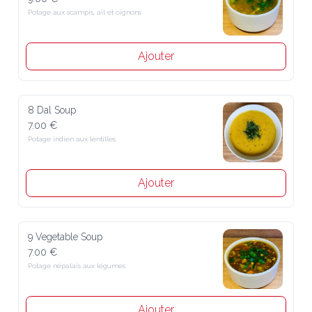
Potage aux scampis, ail et oignons
Ajouter
8 Dal Soup
7.00 €
Potage indien aux lentilles
Ajouter
9 Vegetable Soup
7.00 €
Potage népalais aux légumes
Ajouter