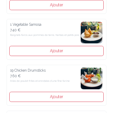
Ajouter
1 Vegetable Samosa
7.40 €
Beignets farcis aux pommes de terre, herbes et petits pois
Ajouter
19 Chicken Drumsticks
7.60 €
Ailes de poulet frites et enrobées d´une fine farine
Ajouter