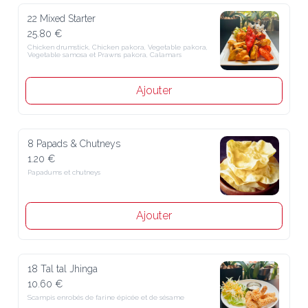
22 Mixed Starter
25.80 €
Chicken drumstick, Chicken pakora, Vegetable pakora, Vegetable 
samosa et Prawns pakora, Calamars
Ajouter
8 Papads & Chutneys
1.20 €
Papadums et chutneys
Ajouter
18 Tal tal Jhinga
10.60 €
Scampis enrobés de farine épicée et de sésame