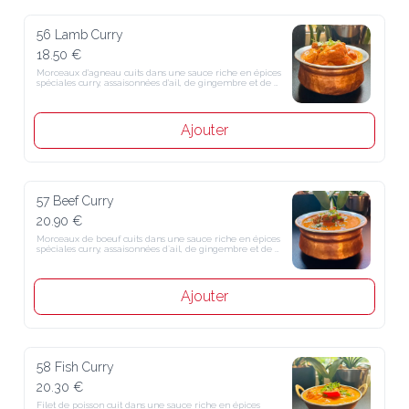
56 Lamb Curry
18.50 €
Morceaux d'agneau cuits dans une sauce riche en épices spéciales 
curry, assaisonnées d'ail, de gingembre et de tomates fraîches
Ajouter
57 Beef Curry
20.90 €
Morceaux de boeuf cuits dans une sauce riche en épices spéciales 
curry, assaisonnées d´ail, de gingembre et de tomates fraîches
Ajouter
58 Fish Curry
20.30 €
Filet de poisson cuit dans une sauce riche en épices spéciales curry, 