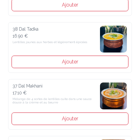
Ajouter
38 Dal Tadka
16.90 €
Lentilles jaunes aux herbes et légèrement épicées
Ajouter
37 Dal Makhani
17.10 €
Mélange de 4 sortes de lentilles cuite dans une sauce douce à la 
crème et au beurre
Ajouter