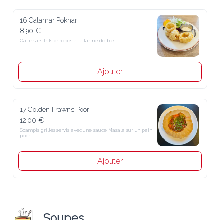
16 Calamar Pokhari
8.90 €
Calamars frits enrobés à la farine de blé
Ajouter
17 Golden Prawns Poori
12.00 €
Scampis grillés servis avec une sauce Masala sur un pain poori
Ajouter
Soupes