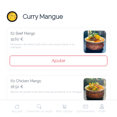
Curry Mangue
62 Beef Mango
19.60 €
Morceaux de boeuf cuits dans une sauce douce à la mangue
Ajouter
60 Chicken Mango
18.50 €
Blancs de poulet cuits dans une sauce douce à la mangue
Ajouter
Accueil
Chercher un resto
Mon panier
Commandes
Profil