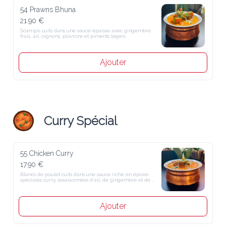
54 Prawns Bhuna
21.90 €
Scampis cuits dans une sauce épaisse avec gingembre frais, ail, 
oignons, poivrons et piments légers
Ajouter
Curry Spécial
55 Chicken Curry
17.90 €
Blancs de poulet cuits dans une sauce riche en épices spéciales curry, 
assaisonnées d´ail, de gingembre et de tomates fraîches
Ajouter