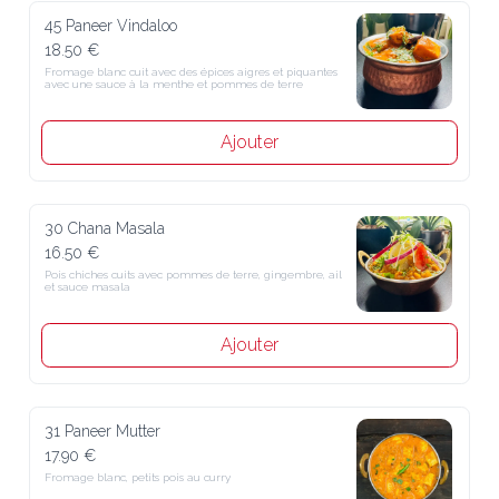
45 Paneer Vindaloo
18.50 €
Fromage blanc cuit avec des épices aigres et piquantes avec une 
sauce à la menthe et pommes de terre
Ajouter
30 Chana Masala
16.50 €
Pois chiches cuits avec pommes de terre, gingembre, ail et sauce 
masala
Ajouter
31 Paneer Mutter
17.90 €
Fromage blanc, petits pois au curry