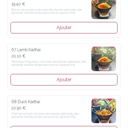
19.40 €
Blancs de poulet cuits avec des épices spéciales, des épinards hachés 
et des poivrons et oignons frits
Ajouter
67 Lamb Kadhai
20.10 €
Morceaux d'agneau cuits avec des épices spéciales, des épinards 
hachés et des poivrons et oignons frits
Ajouter
68 Duck Kadhai
20.90 €
Filet de canard cuit avec des épices spéciales, des épinards hachés et 
des poivrons et oignons frits