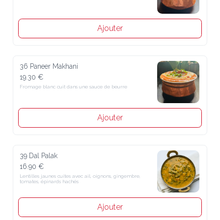
Ajouter
36 Paneer Makhani
19.30 €
Fromage blanc cuit dans une sauce de beurre
Ajouter
39 Dal Palak
16.90 €
Lentilles jaunes cuites avec ail, oignons, gingembre, tomates, 
épinards hachés
Ajouter