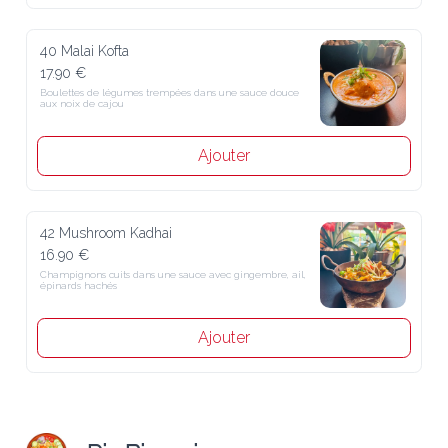
40 Malai Kofta
17.90 €
Boulettes de légumes trempées dans une sauce douce aux noix de 
cajou
Ajouter
42 Mushroom Kadhai
16.90 €
Champignons cuits dans une sauce avec gingembre, ail, épinards 
hachés
Ajouter