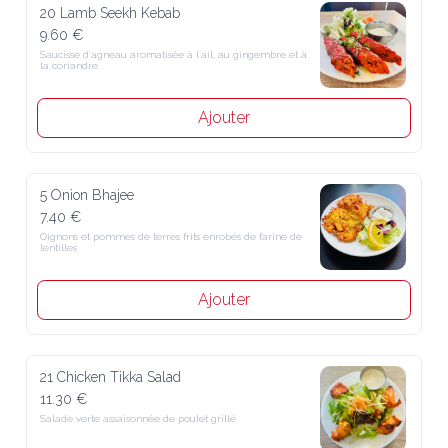
20 Lamb Seekh Kebab
9.60 €
Saucisse d´agneau aromatisée à l´ail, au gingembre et à la coriandre
Ajouter
5 Onion Bhajee
7.40 €
Oignons et pommes de terres frits enrobés de farine de lentilles
Ajouter
21 Chicken Tikka Salad
11.30 €
Salade verte assaisonnée de poulet grillé