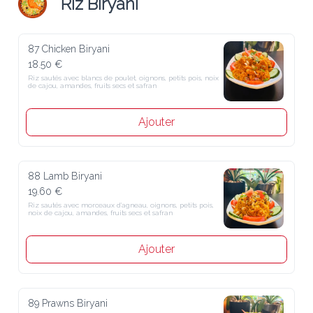
Riz Biryani
87 Chicken Biryani
18.50 €
Riz sautés avec blancs de poulet, oignons, petits pois, noix de 
cajou, amandes, fruits secs et safran
Ajouter
88 Lamb Biryani
19.60 €
Riz sautés avec morceaux d'agneau, oignons, petits pois, noix de 
cajou, amandes, fruits secs et safran
Ajouter
89 Prawns Biryani