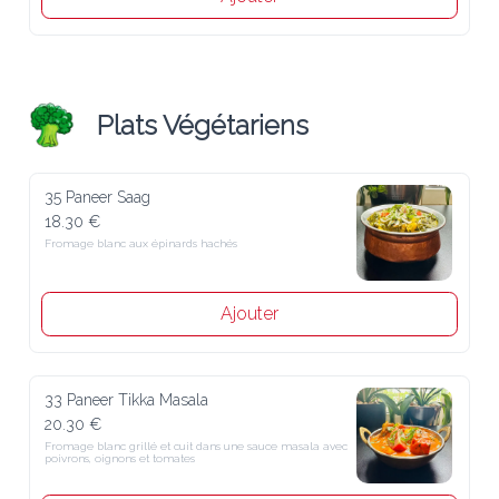
Plats Végétariens
35 Paneer Saag
18.30 €
Fromage blanc aux épinards hachés
Ajouter
33 Paneer Tikka Masala
20.30 €
Fromage blanc grillé et cuit dans une sauce masala avec poivrons, 
oignons et tomates