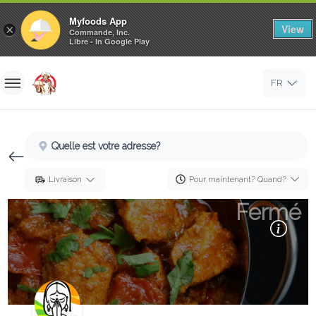
Myfoods App
View
×
Commande, Inc.
Libre - In Google Play
Accueil
FR
Se Connecter
S'inscrire
Quelle est votre adresse?
Pour maintenant? Quand?
Livraison
Fermé