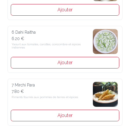
Ajouter
6 Dahi Raitha
6.20 €
Yaourt aux tomates, carottes, concombre et épices indiennes
Ajouter
7 Mirchi Para
7.80 €
Piments fourrés aux pommes de terres et épices
Ajouter