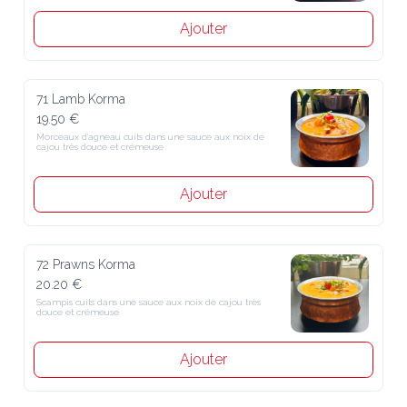
Ajouter
71 Lamb Korma
19.50 €
Morceaux d'agneau cuits dans une sauce aux noix de cajou très 
douce et crémeuse
Ajouter
72 Prawns Korma
20.20 €
Scampis cuits dans une sauce aux noix de cajou très douce et 
crémeuse
Ajouter