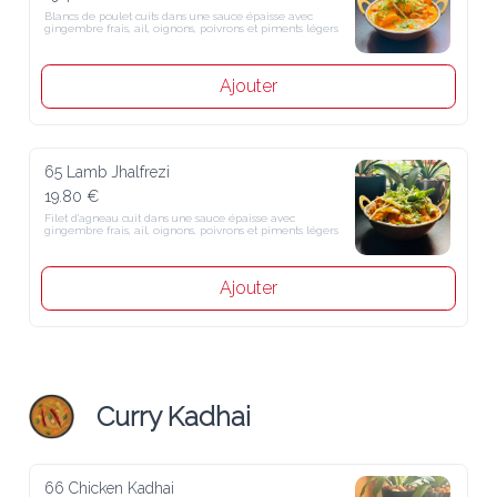
Blancs de poulet cuits dans une sauce épaisse avec gingembre frais, 
ail, oignons, poivrons et piments légers
Ajouter
65 Lamb Jhalfrezi
19.80 €
Filet d'agneau cuit dans une sauce épaisse avec gingembre frais, ail, 
oignons, poivrons et piments légers
Ajouter
Curry Kadhai
66 Chicken Kadhai