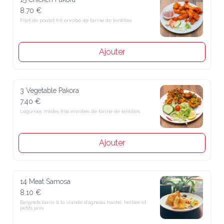
8.70 €
Filet de poulet frit enrobé de farine de lentilles
Ajouter
3 Vegetable Pakora
7.40 €
Légumes mixtes frits enrobés de farine de lentilles.
Ajouter
14 Meat Samosa
8.10 €
Beignets farcis à la viande d'agneau haché, herbes et petits pois