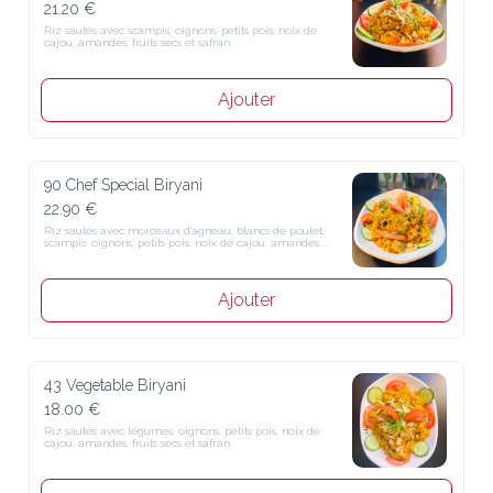
21.20 €
Riz sautés avec scampis, oignons, petits pois, noix de cajou, 
amandes, fruits secs et safran
Ajouter
90 Chef Special Biryani
22.90 €
Riz sautés avec morceaux d'agneau, blancs de poulet, scampis, 
oignons, petits pois, noix de cajou, amandes, fruits secs et safran
Ajouter
43 Vegetable Biryani
18.00 €
Riz sautés avec légumes, oignons, petits pois, noix de cajou, 
amandes, fruits secs et safran