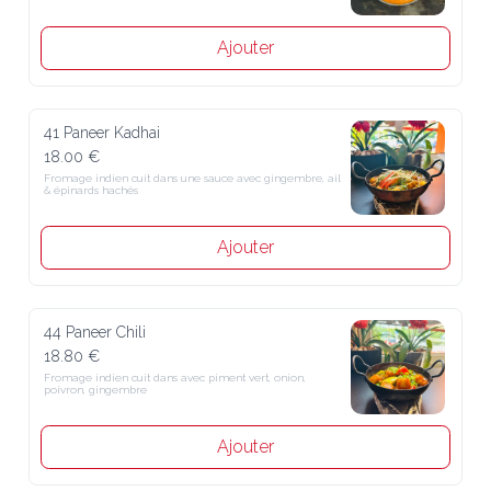
Ajouter
41 Paneer Kadhai
18.00 €
Fromage indien cuit dans une sauce avec gingembre, ail & épinards 
hachés
Ajouter
44 Paneer Chili
18.80 €
Fromage indien cuit dans avec piment vert, onion, poivron, 
gingembre
Ajouter