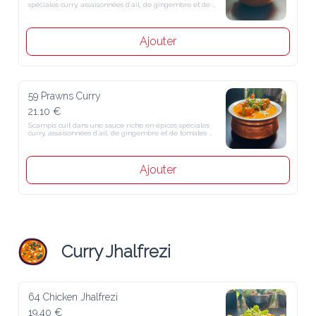
assaisonnées d´ail, de gingembre et de tomates fraîches
Ajouter
59 Prawns Curry
21.10 €
Scampis cuit dans une sauce riche en épices spéciales curry, 
assaisonnées d´ail, de gingembre et de tomates fraîches
Ajouter
Curry Jhalfrezi
64 Chicken Jhalfrezi
19.40 €