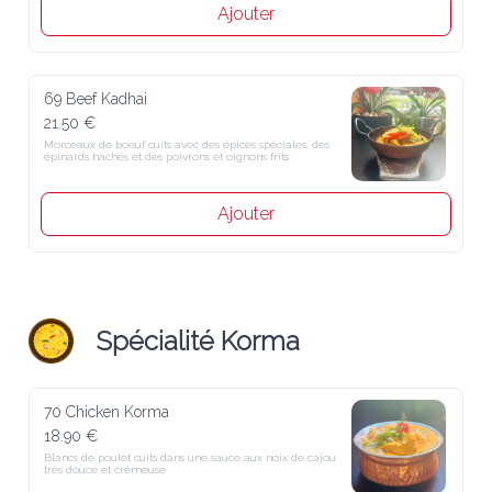
Ajouter
69 Beef Kadhai
21.50 €
Morceaux de boeuf cuits avec des épices spéciales, des épinards 
hachés et des poivrons et oignons frits
Ajouter
Spécialité Korma
70 Chicken Korma
18.90 €
Blancs de poulet cuits dans une sauce aux noix de cajou très douce 
et crémeuse