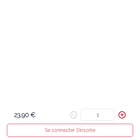
Ajouter
Ravioli James Dean ( 1,3,7,9 )
23.90 €
Farce de viande, sauce tomate, saucisse, tomates cerises, 
roquette, parmesan
Ajouter
Ravioli ragù ( 1,3,7,9 )
21.90 €
Farce de viande, sauce bolognaise
23.90 €
Ajouter
Se connecter S’inscrire
Accueil
Chercher un resto
Mon panier
Commandes
Profil