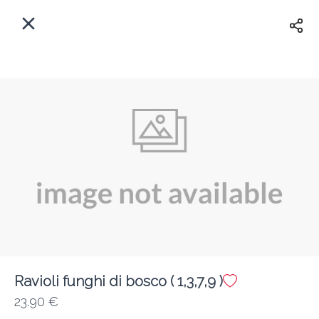
Myfoods App
View
×
Commande, Inc.
Libre - In Google Play
Accueil
FR
Se Connecter
S'inscrire
Quelle est votre adresse?
Pour maintenant? Quand?
Livraison
Fermé
Ravioli funghi di bosco ( 1,3,7,9 )
23.90 €