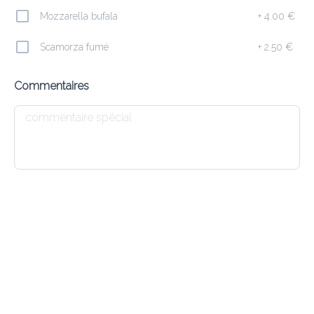
Mozzarella bufala
+
4.00 €
Ajouter
Scamorza fumé
+
2.50 €
Commentaires
Pâtes
Tris di Pasta ( 1,3,7,8,9 )
22.90 €
Penne sauce tomate piquante, tortellini crème jambon, spaghetti 
pesto
Ajouter
Spaghetti Vongole ( 1,12, 14 )
25.50 €
Palourdes, ail, persil, tomates, vin blanc