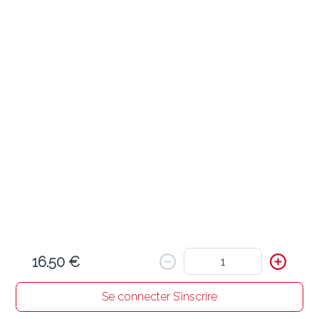
Ajouter
Ravioli James Dean ( 1,3,7,9 )
23.90 €
Farce de viande, sauce tomate, saucisse, tomates cerises, roquette, 
parmesan
Ajouter
Ravioli ragù ( 1,3,7,9 )
21.90 €
Farce de viande, sauce bolognaise
16.50 €
Ajouter
Se connecter S’inscrire
Accueil
Chercher un resto
Mon panier
Commandes
Profil