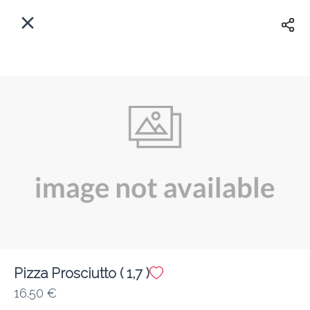
Myfoods App
View
×
Commande, Inc.
Libre - In Google Play
Accueil
FR
Se Connecter
S'inscrire
Quelle est votre adresse?
Pour maintenant? Quand?
Livraison
Fermé
Pizza Prosciutto ( 1,7 )
16.50 €