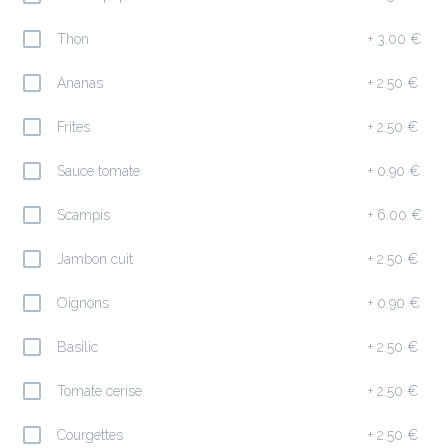
Ajouter
Thon
+
3.00 €
Ananas
+
2.50 €
Insalata César ( 1 ,3,4,5,6,7,8,9,10 )
22.50 €
Frites
+
2.50 €
Salade iceberg, poulet pane, croutons, oeuf dur, copeaux de 
parmesan, tomates, olives noires
Sauce tomate
+
0.90 €
Ajouter
Scampis
+
6.00 €
Jambon cuit
+
2.50 €
Insalata di Crottin Chavignol ( 1,3 ,5,6,7,10 )
20.90 €
Oignons
+
0.90 €
Chèvre chaud, miel, noix, amandes
Basilic
+
2.50 €
Ajouter
Tomate cerise
+
2.50 €
Courgettes
+
2.50 €