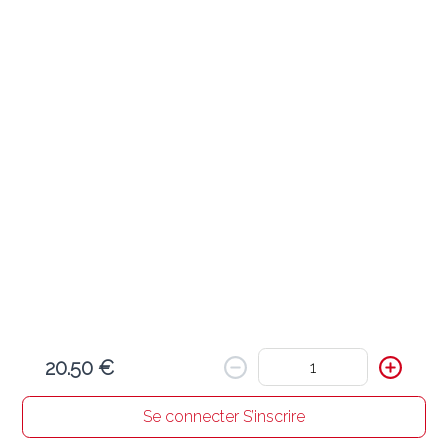
Ajouter
Ravioli James Dean ( 1,3,7,9 )
23.90 €
Farce de viande, sauce tomate, saucisse, tomates cerises, 
roquette, parmesan
Ajouter
Ravioli ragù ( 1,3,7,9 )
21.90 €
Farce de viande, sauce bolognaise
20.50 €
Ajouter
Se connecter S’inscrire
Accueil
Chercher un resto
Mon panier
Commandes
Profil