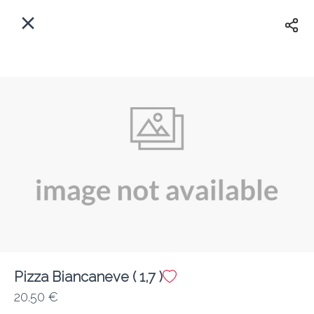
Myfoods App
View
×
Commande, Inc.
Libre - In Google Play
Accueil
FR
Se Connecter
S'inscrire
Quelle est votre adresse?
Pour maintenant? Quand?
Livraison
Pizza Biancaneve ( 1,7 )
20.50 €