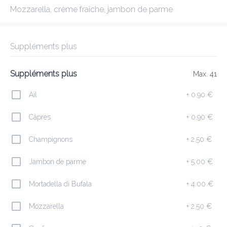
Mozzarella, crème fraîche, jambon de parme
QUADRO DELIZIOSO
New features
Suppléments plus
Frais de livraison
Suppléments plus
0.00 €
0Min
10K km
3.94
•
•
•
Max. 41
Pré-commander
Commentaires
•
Ail
+
0.90 €
Trier par
Câpres
+
0.90 €
e mer
Champignons
Entrées
Pizzas
Potages
Risotti
+
2.50 €
Pâtes fr
Jambon de parme
+
5.00 €
Mortadella di Bufala
+
4.00 €
Salades
Mozzarella
+
2.50 €
Insalata Deliziosa ( 2,4,5,9,10 )