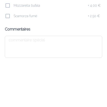
Mozzarella bufala
+
4.00 €
Ajouter
Scamorza fumé
+
2.50 €
Commentaires
Pâtes
Tris di Pasta ( 1,3,7,8,9 )
22.90 €
Penne sauce tomate piquante, tortellini crème jambon, 
spaghetti pesto
Ajouter
Spaghetti Vongole ( 1,12, 14 )
25.50 €
Palourdes, ail, persil, tomates, vin blanc