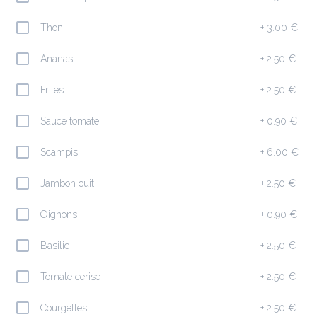
Ajouter
Thon
+
3.00 €
Ananas
+
2.50 €
Insalata César ( 1 ,3,4,5,6,7,8,9,10 )
22.50 €
Frites
+
2.50 €
Salade iceberg, poulet pane, croutons, oeuf dur, copeaux 
de parmesan, tomates, olives noires
Sauce tomate
+
0.90 €
Ajouter
Scampis
+
6.00 €
Jambon cuit
+
2.50 €
Insalata di Crottin Chavignol ( 1,3 ,5,6,7,10 )
20.90 €
Oignons
+
0.90 €
Chèvre chaud, miel, noix, amandes
Basilic
+
2.50 €
Ajouter
Tomate cerise
+
2.50 €
Courgettes
+
2.50 €