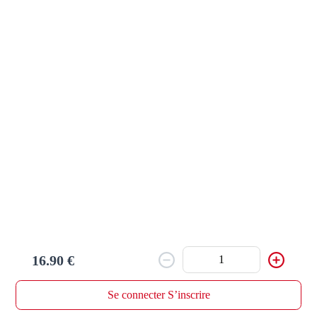
Ajouter
Ravioli James Dean ( 1,3,7,9 )
23.90 €
Farce de viande, sauce tomate, saucisse, tomates cerises, 
roquette, parmesan
Ajouter
Ravioli ragù ( 1,3,7,9 )
21.90 €
Farce de viande, sauce bolognaise
16.90 €
Ajouter
Se connecter S’inscrire
Accueil
Chercher un resto
Mon panier
Commandes
Profil