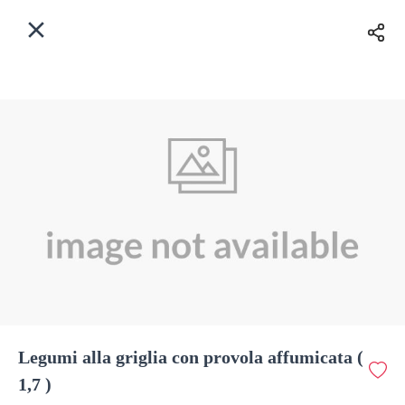
Myfoods App
View
×
Commande, Inc.
Libre - In Google Play
Accueil
FR
Se Connecter
S'inscrire
Quelle est votre adresse?
Pour maintenant? Quand?
Livraison
Fermé
Legumi alla griglia con provola
affumicata ( 1,7 )