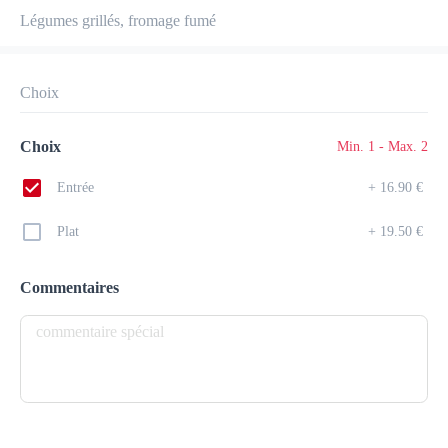
Légumes grillés, fromage fumé
QUADRO DELIZIOSO
New features
Choix
Frais de livraison
0.00 €
0Min
10K km
3.94
•
•
•
Choix
Min. 1 - Max. 2
Pré-commander
Commentaires
•
Entrée
+
16.90 €
Trier par
Plat
+
19.50 €
Tout
Salades
Pâtes
Viandes
Poissons & frui
Commentaires
Salades
Insalata Deliziosa ( 2,4,5,9,10 )