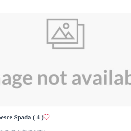
Spaghetti Bolognese ( 1, 9,12 )
18.50 €
Viande mixte, vin rouge, sauce tomate
Ajouter
Spaghetti Anghelos ( 1, 7,9 )
18.90 €
Tomates cerises, roquette, parmesan, huile d’olive
Ajouter
esce Spada ( 4 )
Spaghetti Carbonara originale (version italienne) ( 1, 3,7 )
21.90 €
es noires, oignons rouges