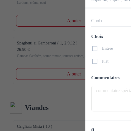
Lardons, crème, oeuf
Ajouter
Choix
Choix
Spaghetti ai Gamberoni ( 1, 2,9,12 )
Entrée
26.90 €
Gambas flambées, sauce tomate, tomates cerises, ail, persil
Plat
Ajouter
Commentaires
Viandes
Grigliata Mista ( 10 )
0