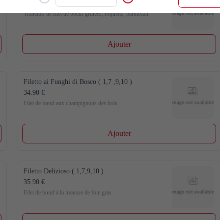
33.90 €
Tranches de filet de boeuf grillées, roquette, parmesan
Ajouter
Filetto ai Funghi di Bosco ( 1,7 ,9,10 )
34.90 €
Filet de bœuf aux champignons des bois
Ajouter
Filetto Delizioso ( 1,7,9,10 )
35.90 €
Filet de bœuf à la mousse de foie gras