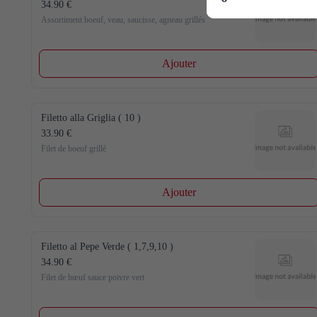
34.90 €
Assortiment boeuf, veau, saucisse, agneau grillés
Ajouter
Filetto alla Griglia ( 10 )
33.90 €
Filet de boeuf grillé
Ajouter
Filetto al Pepe Verde ( 1,7,9,10 )
34.90 €
Filet de bœuf sauce poivre vert