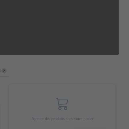
s
Pâtes au four
Desserts
Boissons
Vins
Cocktails
Ajouter des produits dans votre panier