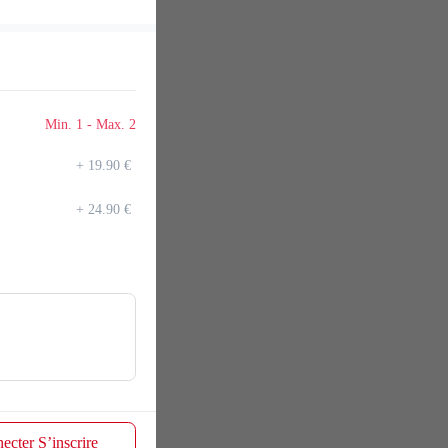
Min. 1 - Max. 2
+
19.90 €
+
24.90 €
ecter S’inscrire