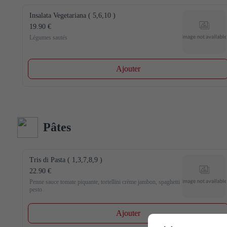
Insalata Vegetariana ( 5,6,10 )
19.90 €
Légumes sautés
Ajouter
Pâtes
Tris di Pasta ( 1,3,7,8,9 )
22.90 €
Penne sauce tomate piquante, tortellini crème jambon, spaghetti 
pesto
Ajouter