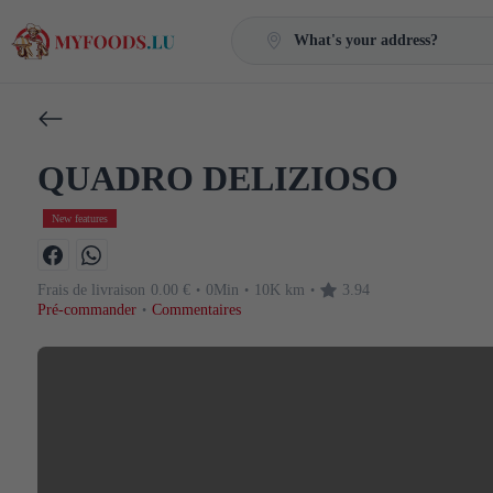
What's your address?
QUADRO DELIZIOSO
New features
Frais de livraison
0.00 €
0Min
10K km
3.94
•
•
•
Pré-commander
Commentaires
•