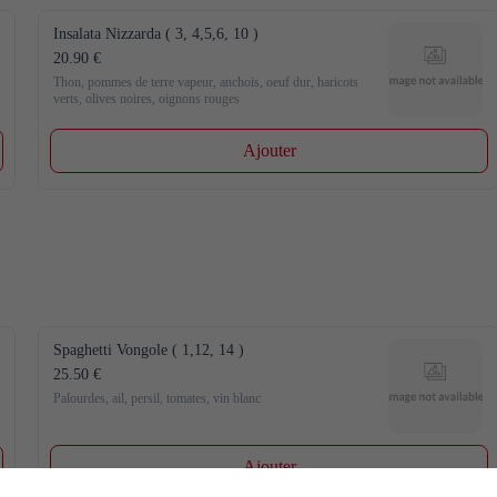
Insalata Nizzarda ( 3, 4,5,6, 10 )
20.90 €
Thon, pommes de terre vapeur, anchois, oeuf dur, haricots 
verts, olives noires, oignons rouges
Ajouter
Spaghetti Vongole ( 1,12, 14 )
25.50 €
Palourdes, ail, persil, tomates, vin blanc
Ajouter