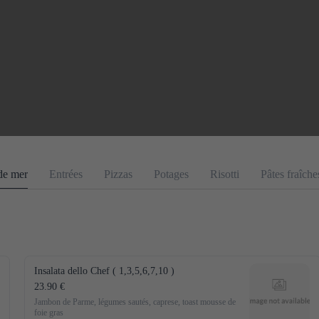
 de mer
Entrées
Pizzas
Potages
Risotti
Pâtes fraîche
Insalata dello Chef ( 1,3,5,6,7,10 )
23.90 €
Jambon de Parme, légumes sautés, caprese, toast mousse de 
foie gras