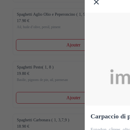
Spaghetti Aglio Olio e Peperoncino ( 1, 9 )
17.90 €
Ail, huile d’olive, persil, piment
Ajouter
Spaghetti Pesto( 1, 8 )
19.80 €
Basilic, pignons de pin, ail, parmesan
Ajouter
Carpaccio di p
Spaghetti Carbonara ( 1, 3,7,9 )
18.90 €
Espadon, câpres, oliv