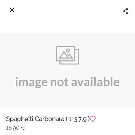
Myfoods App
View
×
Commande, Inc.
Libre - In Google Play
Accueil
FR
Se Connecter
S'inscrire
Quelle est votre adresse?
Pour maintenant? Quand?
Livraison
Spaghetti Carbonara ( 1, 3,7,9 )
18.90 €