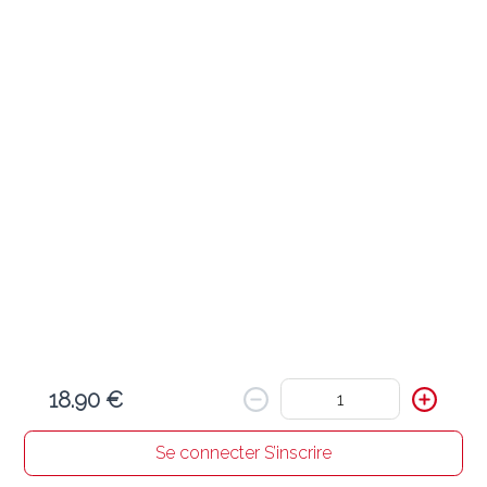
Ajouter
Ravioli James Dean ( 1,3,7,9 )
23.90 €
Farce de viande, sauce tomate, saucisse, tomates cerises, roquette, 
parmesan
Ajouter
Ravioli ragù ( 1,3,7,9 )
21.90 €
Farce de viande, sauce bolognaise
18.90 €
Ajouter
Se connecter S’inscrire
Accueil
Chercher un resto
Mon panier
Commandes
Profil