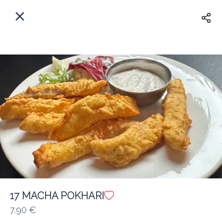
Myfoods App
View
×
Commande, Inc.
Libre - In Google Play
Accueil
FR
Se Connecter
S'inscrire
Quelle est votre adresse?
Pour maintenant? Quand?
Livraison
17 MACHA POKHARI
7.90 €