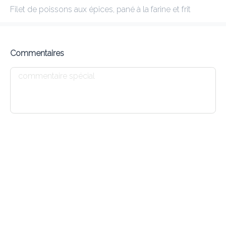
Filet de poissons aux épices, pané à la farine et frit
KIRAN
New features
Commentaires
Frais de livraison
0.00 €
0Min
10K km
4.55
•
•
•
Pré-commander
Commentaires
•
Trier par
Salade
Tandoori
Naan
Dessert
Menu enfant
Entrées
9 LAMB KEEMA KABAB