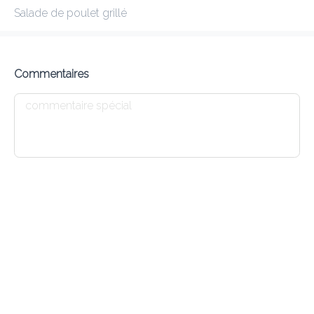
Salade de poulet grillé
KIRAN
New features
Commentaires
Frais de livraison
0.00 €
0Min
10K km
4.55
•
•
•
Pré-commander
Commentaires
•
Trier par
Salade
Tandoori
Naan
Dessert
Menu enfant
Entrées
9 LAMB KEEMA KABAB