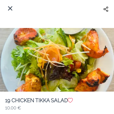
Myfoods App
View
×
Commande, Inc.
Libre - In Google Play
Accueil
FR
Se Connecter
S'inscrire
Quelle est votre adresse?
Pour maintenant? Quand?
Livraison
Fermé
19 CHICKEN TIKKA SALAD
10.00 €