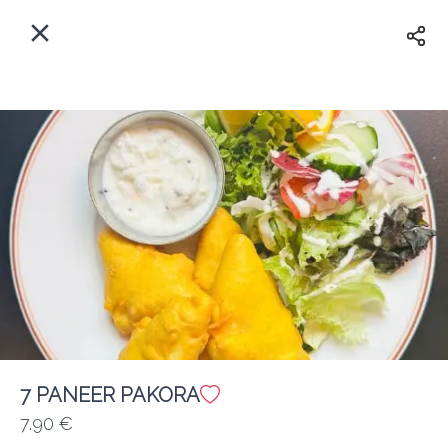
Myfoods App
View
×
Commande, Inc.
Libre - In Google Play
Accueil
FR
Se Connecter
S'inscrire
Quelle est votre adresse?
Pour maintenant? Quand?
Livraison
Fermé
7 PANEER PAKORA
7.90 €