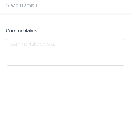
Glace Tiramisu
KIRAN
New features
Commentaires
Frais de livraison
0.00 €
0Min
10K km
4.55
•
•
•
Pré-commander
Commentaires
•
Trier par
Salade
Tandoori
Naan
Dessert
Menu enfant
Entrées
9 LAMB KEEMA KABAB