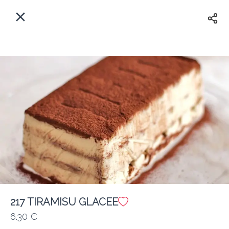
Myfoods App
View
×
Commande, Inc.
Libre - In Google Play
Accueil
FR
Se Connecter
S'inscrire
Quelle est votre adresse?
Pour maintenant? Quand?
Livraison
Fermé
217 TIRAMISU GLACEE
6.30 €