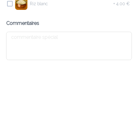
Riz blanc
+
4.00 €
8.90 €
Saucisses d’agneau haché, herbes et grillé au Tandoori
Commentaires
Ajouter
4 LAMB SAMOSA
7.90 €
Triangles de pâte fourrés avec agneau haché et herbes
Ajouter
1 DAL SOUP
6.10 €
Soupe indienne aux lentilles