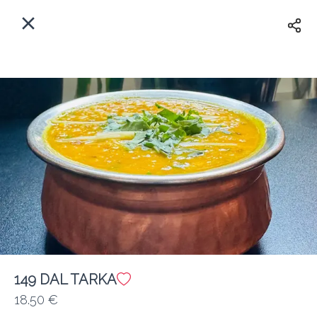
Myfoods App
View
×
Commande, Inc.
Libre - In Google Play
Accueil
FR
Se Connecter
S'inscrire
Quelle est votre adresse?
Pour maintenant? Quand?
Livraison
Fermé
149 DAL TARKA
18.50 €