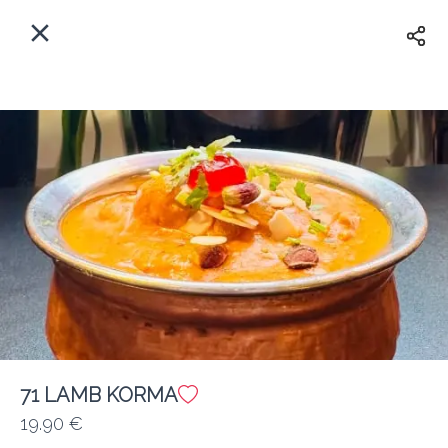
Myfoods App
View
×
Commande, Inc.
Libre - In Google Play
Accueil
FR
Se Connecter
S'inscrire
Quelle est votre adresse?
Pour maintenant? Quand?
Livraison
Fermé
71 LAMB KORMA
19.90 €