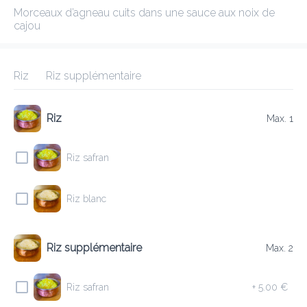
Morceaux d’agneau cuits dans une sauce aux noix de cajou
KIRAN
New features
Riz
Riz supplémentaire
Frais de livraison
0.00 €
0Min
10K km
4.55
•
•
•
Riz
Max. 1
Pré-commander
Commentaires
•
Trier par
Riz safran
Riz blanc
Tout
Entrées
Agneau
Boeuf
Plats Végétariens
Riz supplémentaire
Max. 2
Entrées
Riz safran
+
5.00 €
9 LAMB KEEMA KABAB