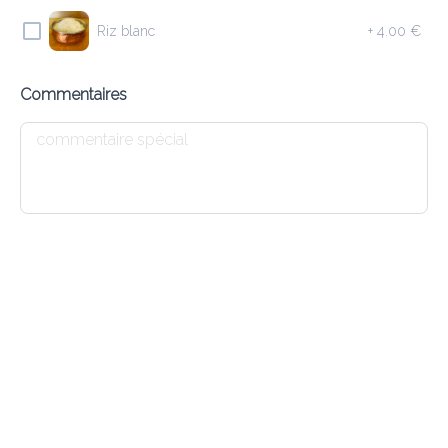
Riz blanc
+
4.00 €
8.90 €
Saucisses d’agneau haché, herbes et grillé au Tandoori
Commentaires
Ajouter
4 LAMB SAMOSA
7.90 €
Triangles de pâte fourrés avec agneau haché et herbes
Ajouter
1 DAL SOUP
6.10 €
Soupe indienne aux lentilles