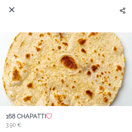
Myfoods App
View
×
Commande, Inc.
Libre - In Google Play
Accueil
FR
Se Connecter
S'inscrire
Quelle est votre adresse?
Pour maintenant? Quand?
Livraison
Fermé
168 CHAPATTI
3.90 €