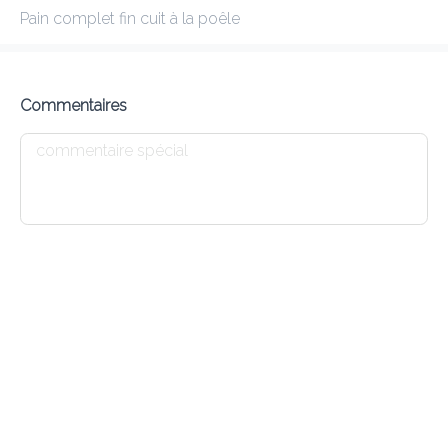
Pain complet fin cuit à la poêle
KIRAN
New features
Commentaires
Frais de livraison
0.00 €
0Min
10K km
4.55
•
•
•
Pré-commander
Commentaires
•
Trier par
Salade
Tandoori
Naan
Dessert
Menu enfant
Entrées
9 LAMB KEEMA KABAB