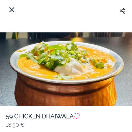
Myfoods App
View
×
Commande, Inc.
Libre - In Google Play
Accueil
FR
Se Connecter
S'inscrire
Quelle est votre adresse?
Pour maintenant? Quand?
Livraison
Fermé
59 CHICKEN DHAIWALA
18.90 €