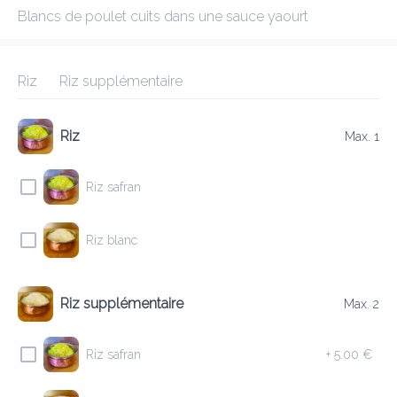
Blancs de poulet cuits dans une sauce yaourt
KIRAN
New features
Riz
Riz supplémentaire
Frais de livraison
0.00 €
0Min
10K km
4.55
•
•
•
Riz
Max. 1
Pré-commander
Commentaires
•
Trier par
Riz safran
Riz blanc
Tout
Entrées
Agneau
Boeuf
Plats Végétariens
Riz supplémentaire
Max. 2
Entrées
Riz safran
+
5.00 €
9 LAMB KEEMA KABAB