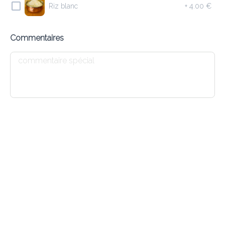
Riz blanc
+
4.00 €
8.90 €
Saucisses d’agneau haché, herbes et grillé au Tandoori
Commentaires
Ajouter
4 LAMB SAMOSA
7.90 €
Triangles de pâte fourrés avec agneau haché et herbes
Ajouter
1 DAL SOUP
6.10 €
Soupe indienne aux lentilles