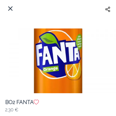
Myfoods App
View
×
Commande, Inc.
Libre - In Google Play
Accueil
FR
Se Connecter
S'inscrire
Quelle est votre adresse?
Pour maintenant? Quand?
Livraison
Fermé
BO2 FANTA
2.30 €