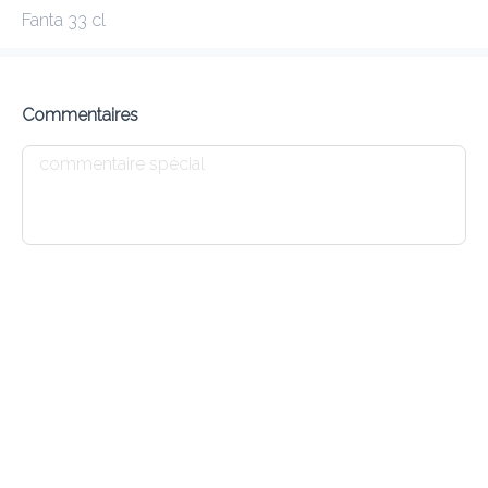
Fanta 33 cl
KIRAN
New features
Commentaires
Frais de livraison
0.00 €
0Min
10K km
4.55
•
•
•
Pré-commander
Commentaires
•
Trier par
Salade
Tandoori
Naan
Dessert
Menu enfant
Entrées
9 LAMB KEEMA KABAB