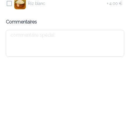
Riz blanc
+
4.00 €
8.90 €
Saucisses d’agneau haché, herbes et grillé au Tandoori
Commentaires
Ajouter
4 LAMB SAMOSA
7.90 €
Triangles de pâte fourrés avec agneau haché et herbes
Ajouter
1 DAL SOUP
6.10 €
Soupe indienne aux lentilles