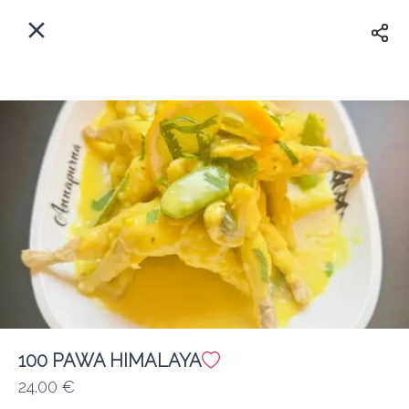
Myfoods App
View
×
Commande, Inc.
Libre - In Google Play
Accueil
FR
Se Connecter
S'inscrire
Quelle est votre adresse?
Pour maintenant? Quand?
Livraison
Fermé
100 PAWA HIMALAYA
24.00 €