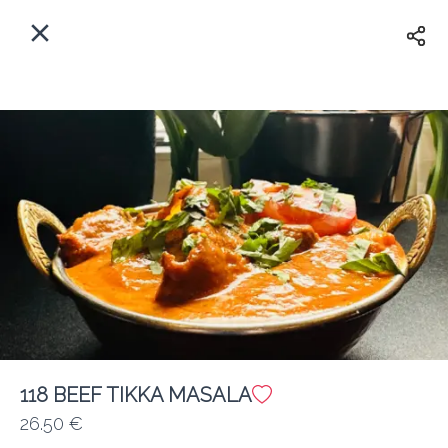
Myfoods App
View
×
Commande, Inc.
Libre - In Google Play
Accueil
FR
Se Connecter
S'inscrire
Quelle est votre adresse?
Pour maintenant? Quand?
Livraison
118 BEEF TIKKA MASALA
26.50 €