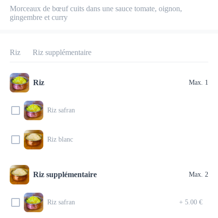
Morceaux de bœuf cuits dans une sauce tomate, oignon, 
gingembre et curry
KIRAN
New features
Riz
Riz supplémentaire
Frais de livraison
0.00 €
0Min
10K km
4.55
•
•
•
Pré-commander
Commentaires
•
Riz
Max. 1
Trier par
Riz safran
Salade
Tandoori
Naan
Dessert
Menu enfant
Po
Riz blanc
Riz supplémentaire
Max. 2
Entrées
Riz safran
+
5.00 €
9 LAMB KEEMA KABAB