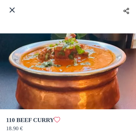
Myfoods App
View
×
Commande, Inc.
Libre - In Google Play
Accueil
FR
Se Connecter
S'inscrire
Quelle est votre adresse?
Pour maintenant? Quand?
Livraison
Fermé
110 BEEF CURRY
18.90 €