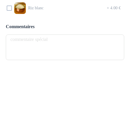
8.90 €
Riz blanc
+
4.00 €
Saucisses d’agneau haché, herbes et grillé au Tandoori
Commentaires
Ajouter
4 LAMB SAMOSA
7.90 €
Triangles de pâte fourrés avec agneau haché et herbes
Ajouter
1 DAL SOUP
6.10 €
Soupe indienne aux lentilles