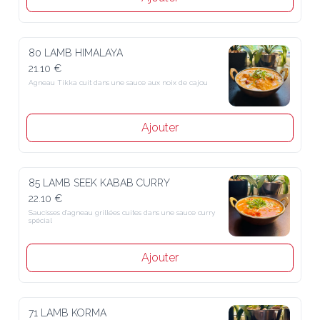
80 LAMB HIMALAYA
21.10 €
Agneau Tikka cuit dans une sauce aux noix de cajou
Ajouter
85 LAMB SEEK KABAB CURRY
22.10 €
Saucisses d’agneau grillées cuites dans une sauce curry spécial
Ajouter
71 LAMB KORMA