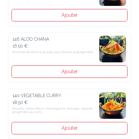
Ajouter
146 ALOO CHANA
16.50 €
Pommes de terre cuits avec pois chiches et gingembre
Ajouter
140 VEGETABLE CURRY
18.50 €
Brocolis, choux-fleurs, champignons, fromage, oignons, gingembre 
au curry
Ajouter