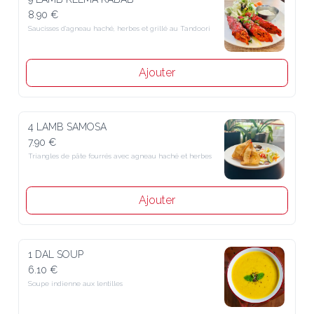
8.90 €
Saucisses d’agneau haché, herbes et grillé au Tandoori
Ajouter
4 LAMB SAMOSA
7.90 €
Triangles de pâte fourrés avec agneau haché et herbes
Ajouter
1 DAL SOUP
6.10 €
Soupe indienne aux lentilles