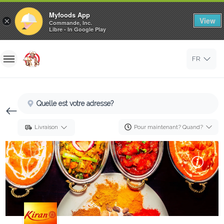
Myfoods App
View
×
Commande, Inc.
Libre - In Google Play
Accueil
FR
Se Connecter
S'inscrire
Quelle est votre adresse?
Pour maintenant? Quand?
Livraison