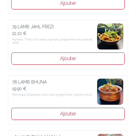
Ajouter
79 LAMB JAHL FREZI
22.10 €
Agneau Tikka cuit avec oignons, gingembre et piments verts
Ajouter
78 LAMB BHUNA
19.90 €
Morceaux d’agneau cuits avec gingembre, oignon et ail
Ajouter