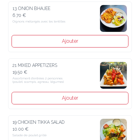
13 ONION BHAJEE
6.70 €
Oignons mélangés avec les lentilles
Ajouter
21 MIXED APPETIZERS
19.50 €
Assortiment d’entrées 2 personnes 

(poulet, scampis, agneau, légumes)
Ajouter
19 CHICKEN TIKKA SALAD
10.00 €
Salade de poulet grillé