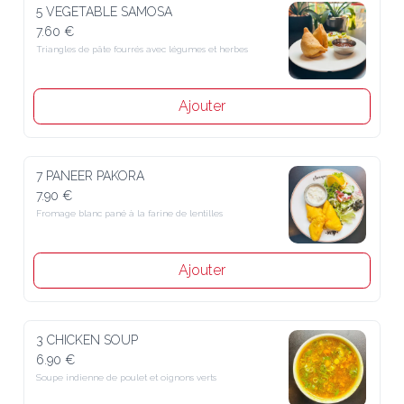
5 VEGETABLE SAMOSA
7.60 €
Triangles de pâte fourrés avec légumes et herbes
Ajouter
7 PANEER PAKORA
7.90 €
Fromage blanc pané à la farine de lentilles
Ajouter
3 CHICKEN SOUP
6.90 €
Soupe indienne de poulet et oignons verts