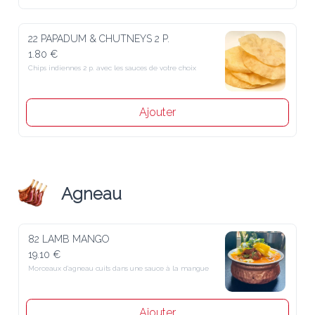
22 PAPADUM & CHUTNEYS 2 P.
1.80 €
Chips indiennes 2 p. avec les sauces de votre choix
Ajouter
Agneau
82 LAMB MANGO
19.10 €
Morceaux d'agneau cuits dans une sauce à la mangue
Ajouter