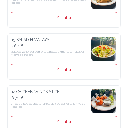
Ajouter
15 SALAD HIMALAYA
7.60 €
Salade verte, concombre, carotte, oignons, tomates et fromage 
indien
Ajouter
12 CHICKEN WINGS STICK
8.70 €
Ailes de poulet croustillantes aux épices et la farine de lentilles
Ajouter