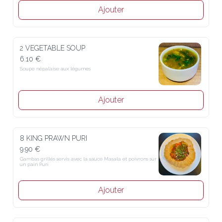
Ajouter
2 VEGETABLE SOUP
6.10 €
Soupe népalaise aux légumes
Ajouter
8 KING PRAWN PURI
9.90 €
Gambas grillés servis avec la sauce Masala et poivrons sur un pain 
Puri
Ajouter