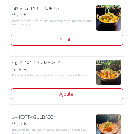
142 VEGETABLE KORMA
18.50 €
Brocolis, choux-fleurs, champignons dans une sauce aux noix de 
cajou
Ajouter
143 ALOO GOBI MASALA
18.00 €
Pommes de terre et chou-fleur frits à la sauce Masala
Ajouter
155 KOFTA GULBADEN
18.50 €
Boulettes de légumes frites cuites dans une sauce aux noix de cajou