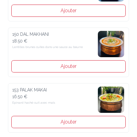
Ajouter
150 DAL MAKHANI
18.50 €
Lentilles brunes cuites dans une sauce au beurre
Ajouter
153 PALAK MAKAI
16.50 €
Epinard haché cuit avec maïs
Ajouter