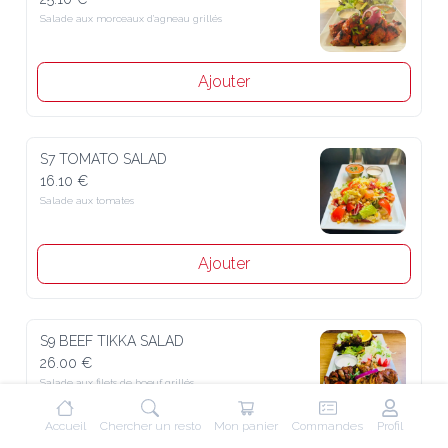
Salade aux morceaux d’agneau grillés
Ajouter
S7 TOMATO SALAD
16.10 €
Salade aux tomates
Ajouter
S9 BEEF TIKKA SALAD
26.00 €
Salade aux filets de boeuf grillés
Accueil
Chercher un resto
Mon panier
Commandes
Profil
Ajouter