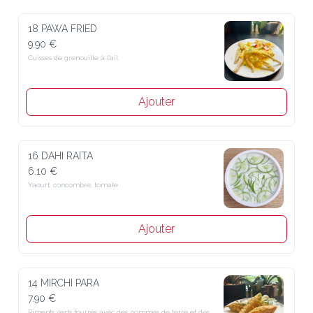
18 PAWA FRIED
9.90 €
Cuisses de grenouille à l’ail
Ajouter
16 DAHI RAITA
6.10 €
Yaourt, concombre, tomate
Ajouter
14 MIRCHI PARA
7.90 €
Piments verts fourrés avec des pommes de terre et des épices