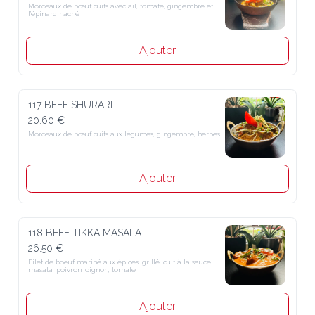
Morceaux de bœuf cuits avec ail, tomate, gingembre et l’épinard 
haché
Ajouter
117 BEEF SHURARI
20.60 €
Morceaux de bœuf cuits aux légumes, gingembre, herbes
Ajouter
118 BEEF TIKKA MASALA
26.50 €
Filet de boeuf mariné aux épices, grillé, cuit à la sauce masala, 
poivron, oignon, tomate
Ajouter