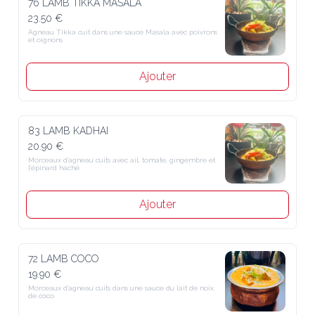
76 LAMB TIKKA MASALA
23.50 €
Agneau Tikka cuit dans une sauce Masala avec poivrons et oignons
Ajouter
83 LAMB KADHAI
20.90 €
Morceaux d’agneau cuits avec ail, tomate, gingembre et l’épinard 
haché
Ajouter
72 LAMB COCO
19.90 €
Morceaux d’agneau cuits dans une sauce du lait de noix de coco