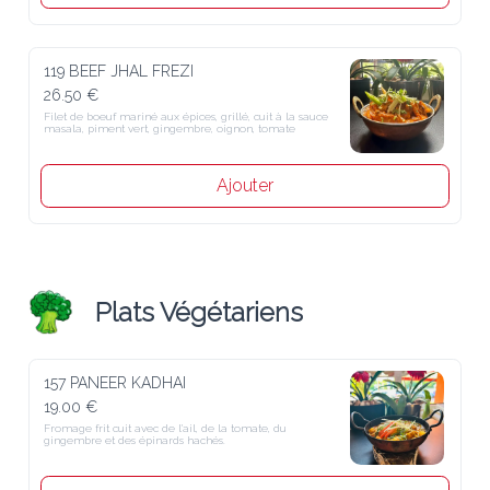
119 BEEF JHAL FREZI
26.50 €
Filet de boeuf mariné aux épices, grillé, cuit à la sauce masala, 
piment vert, gingembre, oignon, tomate
Ajouter
Plats Végétariens
157 PANEER KADHAI
19.00 €
Fromage frit cuit avec de l'ail, de la tomate, du gingembre et des 
épinards hachés.