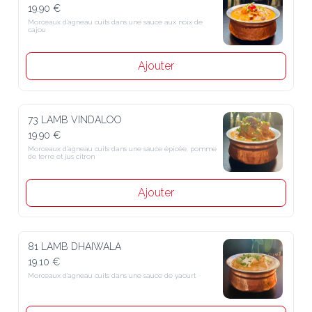
19.90 €
Morceaux d’agneau cuits dans une sauce aux noix de cajou
Ajouter
73 LAMB VINDALOO
19.90 €
Morceaux d’agneau cuits dans une sauce épicée, pomme de terre et 
jus citron
Ajouter
81 LAMB DHAIWALA
19.10 €
Morceaux d’agneau cuits dans une sauce de yaourt