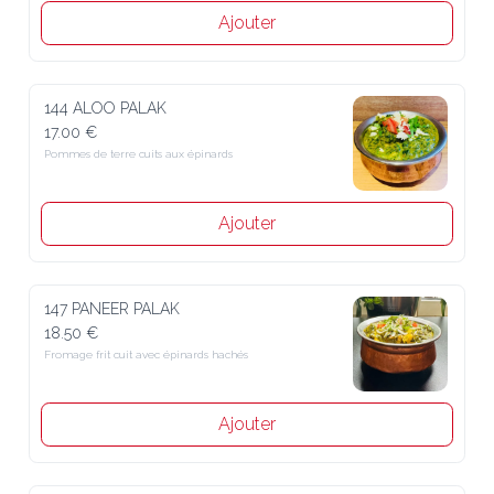
Ajouter
144 ALOO PALAK
17.00 €
Pommes de terre cuits aux épinards
Ajouter
147 PANEER PALAK
18.50 €
Fromage frit cuit avec épinards hachés
Ajouter