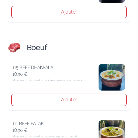
Ajouter
Boeuf
115 BEEF DHAIWALA
18.90 €
Morceaux de bœuf cuits dans une sauce de yaourt
Ajouter
111 BEEF PALAK
18.90 €
Morceaux de bœuf cuits avec épinard haché