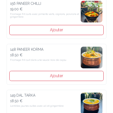
156 PANEER CHILLI
19.00 €
Fromage frit cuits avec piments verts, oignons, poivrons et 
gingembre
Ajouter
148 PANEER KORMA
18.50 €
Fromage frit cuit dans une sauce noix de cajou
Ajouter
149 DAL TARKA
18.50 €
Lentilles jaunes cuites avec ail et gingembre