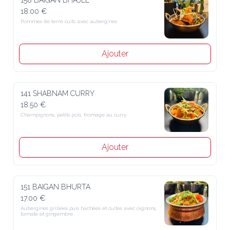
18.00 €
Pommes de terre cuits avec aubergines
Ajouter
141 SHABNAM CURRY
18.50 €
Champignons, petits pois, fromage au curry
Ajouter
151 BAIGAN BHURTA
17.00 €
Aubergines grillées puis hachées et cuites avec oignons, tomate et 
gingembre