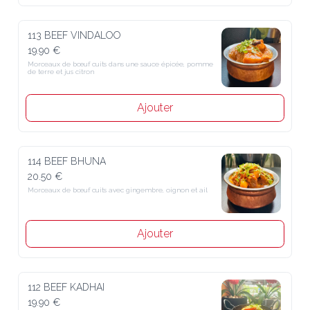
113 BEEF VINDALOO
19.90 €
Morceaux de bœuf cuits dans une sauce épicée, pomme de terre et 
jus citron
Ajouter
114 BEEF BHUNA
20.50 €
Morceaux de bœuf cuits avec gingembre, oignon et ail
Ajouter
112 BEEF KADHAI
19.90 €