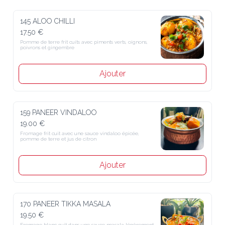
145 ALOO CHILLI
17.50 €
Pomme de terre frit cuits avec piments verts, oignons, poivrons et 
gingembre
Ajouter
159 PANEER VINDALOO
19.00 €
Fromage frit cuit avec une sauce vindaloo épicée, pomme de terre et 
jus de citron
Ajouter
170 PANEER TIKKA MASALA
19.50 €
Fromage blanc cuit dans une sauce masala légèrement épicée, 