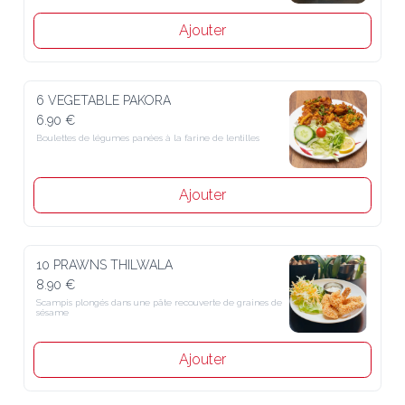
Ajouter
6 VEGETABLE PAKORA
6.90 €
Boulettes de légumes panées à la farine de lentilles
Ajouter
10 PRAWNS THILWALA
8.90 €
Scampis plongés dans une pâte recouverte de graines de sésame
Ajouter