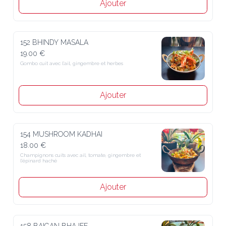
Ajouter
152 BHINDY MASALA
19.00 €
Gombo cuit avec l’ail, gingembre et herbes
Ajouter
154 MUSHROOM KADHAI
18.00 €
Champignons cuits avec ail, tomate, gingembre et l’épinard haché
Ajouter
158 BAIGAN BHAJEE