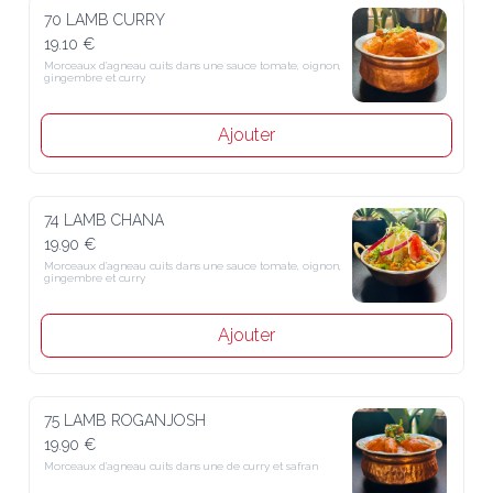
70 LAMB CURRY
19.10 €
Morceaux d’agneau cuits dans une sauce tomate, oignon, gingembre 
et curry
Ajouter
74 LAMB CHANA
19.90 €
Morceaux d’agneau cuits dans une sauce tomate, oignon, gingembre 
et curry
Ajouter
75 LAMB ROGANJOSH
19.90 €
Morceaux d’agneau cuits dans une de curry et safran