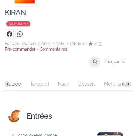
KIRAN
New features
Frais de livraison
0.00 €
0Min
10K km
4.55
•
•
•
Pré-commander
Commentaires
•
Trier par
Salade
Tandoori
Naan
Dessert
Menu enfant
Entrées
9 LAMB KEEMA KABAB