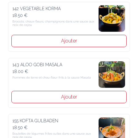
142 VEGETABLE KORMA
18.50 €
Brocolis, choux-fleurs, champignons dans une sauce aux 
noix de cajou
Ajouter
143 ALOO GOBI MASALA
18.00 €
Pommes de terre et chou-fleur frits à la sauce Masala
Ajouter
155 KOFTA GULBADEN
18.50 €
Boulettes de légumes frites cuites dans une sauce aux 
noix de cajou