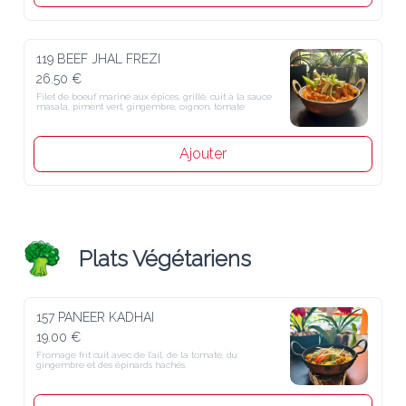
119 BEEF JHAL FREZI
26.50 €
Filet de boeuf mariné aux épices, grillé, cuit à la sauce 
masala, piment vert, gingembre, oignon, tomate
Ajouter
Plats Végétariens
157 PANEER KADHAI
19.00 €
Fromage frit cuit avec de l'ail, de la tomate, du 
gingembre et des épinards hachés.