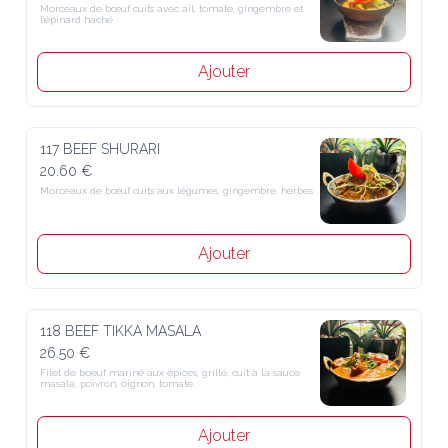
Morceaux de bœuf cuits avec ail, tomate, gingembre et 
l’épinard haché
Ajouter
117 BEEF SHURARI
20.60 €
Morceaux de bœuf cuits aux légumes, gingembre, herbes
Ajouter
118 BEEF TIKKA MASALA
26.50 €
Filet de boeuf mariné aux épices, grillé, cuit à la sauce 
masala, poivron, oignon, tomate
Ajouter