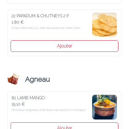
22 PAPADUM & CHUTNEYS 2 P.
1.80 €
Chips indiennes 2 p. avec les sauces de votre choix
Ajouter
Agneau
82 LAMB MANGO
19.10 €
Morceaux d'agneau cuits dans une sauce à la mangue
Ajouter