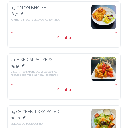
13 ONION BHAJEE
6.70 €
Oignons mélangés avec les lentilles
Ajouter
21 MIXED APPETIZERS
19.50 €
Assortiment d’entrées 2 personnes 

(poulet, scampis, agneau, légumes)
Ajouter
19 CHICKEN TIKKA SALAD
10.00 €
Salade de poulet grillé