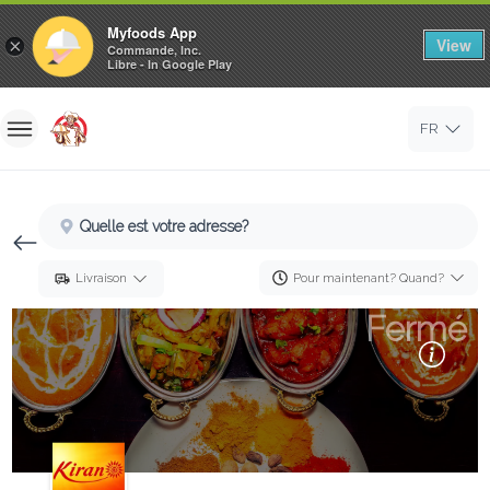
Myfoods App
View
×
Commande, Inc.
Libre - In Google Play
Accueil
FR
Se Connecter
S'inscrire
Quelle est votre adresse?
Pour maintenant? Quand?
Livraison
Fermé