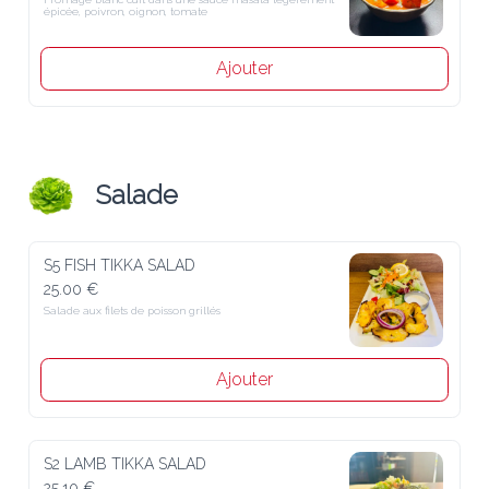
épicée, poivron, oignon, tomate
Ajouter
Salade
S5 FISH TIKKA SALAD
25.00 €
Salade aux filets de poisson grillés
Ajouter
S2 LAMB TIKKA SALAD
25.10 €