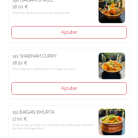
158 BAIGAN BHAJEE
18.00 €
Pommes de terre cuits avec aubergines
Ajouter
141 SHABNAM CURRY
18.50 €
Champignons, petits pois, fromage au curry
Ajouter
151 BAIGAN BHURTA
17.00 €
Aubergines grillées puis hachées et cuites avec oignons, 
tomate et gingembre