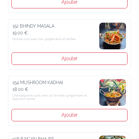
Ajouter
152 BHINDY MASALA
19.00 €
Gombo cuit avec l’ail, gingembre et herbes
Ajouter
154 MUSHROOM KADHAI
18.00 €
Champignons cuits avec ail, tomate, gingembre et 
l’épinard haché
Ajouter