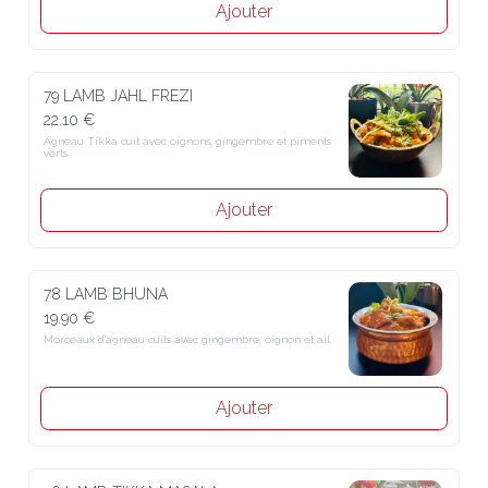
Ajouter
79 LAMB JAHL FREZI
22.10 €
Agneau Tikka cuit avec oignons, gingembre et piments 
verts
Ajouter
78 LAMB BHUNA
19.90 €
Morceaux d’agneau cuits avec gingembre, oignon et ail
Ajouter