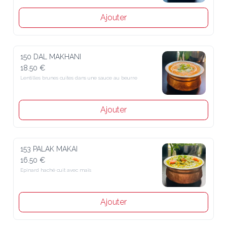
Ajouter
150 DAL MAKHANI
18.50 €
Lentilles brunes cuites dans une sauce au beurre
Ajouter
153 PALAK MAKAI
16.50 €
Epinard haché cuit avec maïs
Ajouter