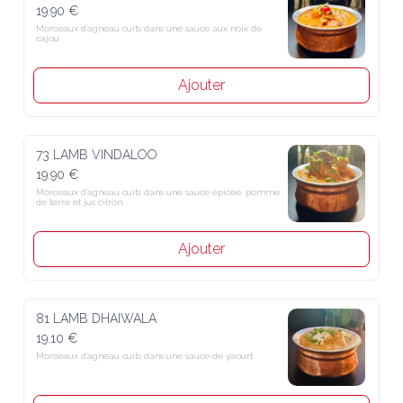
19.90 €
Morceaux d’agneau cuits dans une sauce aux noix de 
cajou
Ajouter
73 LAMB VINDALOO
19.90 €
Morceaux d’agneau cuits dans une sauce épicée, pomme 
de terre et jus citron
Ajouter
81 LAMB DHAIWALA
19.10 €
Morceaux d’agneau cuits dans une sauce de yaourt