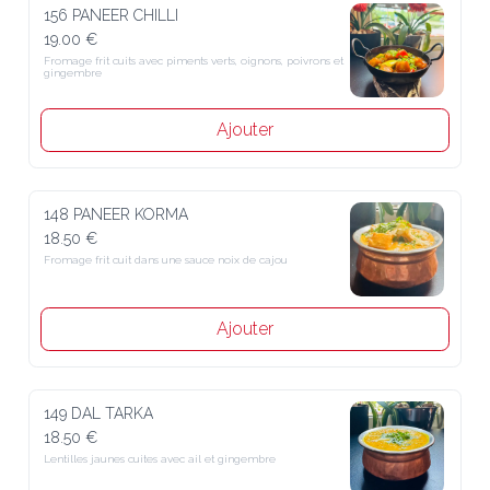
156 PANEER CHILLI
19.00 €
Fromage frit cuits avec piments verts, oignons, poivrons et 
gingembre
Ajouter
148 PANEER KORMA
18.50 €
Fromage frit cuit dans une sauce noix de cajou
Ajouter
149 DAL TARKA
18.50 €
Lentilles jaunes cuites avec ail et gingembre