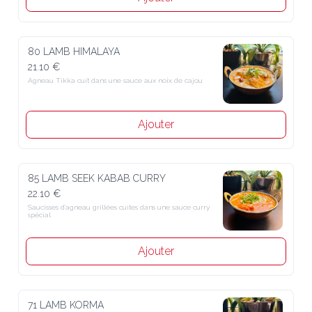
80 LAMB HIMALAYA
21.10 €
Agneau Tikka cuit dans une sauce aux noix de cajou
Ajouter
85 LAMB SEEK KABAB CURRY
22.10 €
Saucisses d’agneau grillées cuites dans une sauce curry 
spécial
Ajouter
71 LAMB KORMA