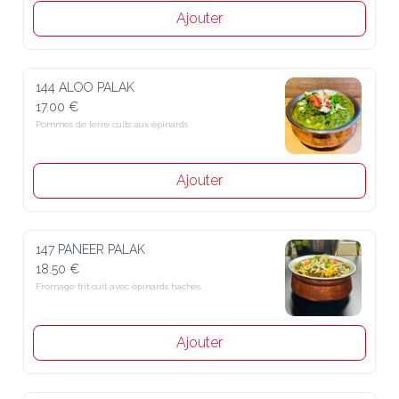
Ajouter
144 ALOO PALAK
17.00 €
Pommes de terre cuits aux épinards
Ajouter
147 PANEER PALAK
18.50 €
Fromage frit cuit avec épinards hachés
Ajouter