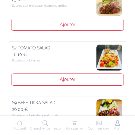
Salade aux morceaux d’agneau grillés
Ajouter
S7 TOMATO SALAD
16.10 €
Salade aux tomates
Ajouter
S9 BEEF TIKKA SALAD
26.00 €
Salade aux filets de boeuf grillés
Accueil
Chercher un resto
Mon panier
Commandes
Profil
Ajouter