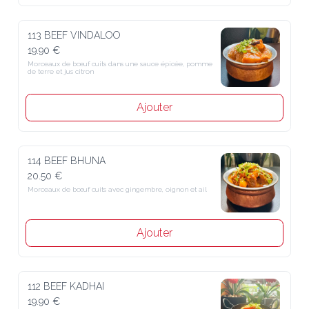
113 BEEF VINDALOO
19.90 €
Morceaux de bœuf cuits dans une sauce épicée, pomme 
de terre et jus citron
Ajouter
114 BEEF BHUNA
20.50 €
Morceaux de bœuf cuits avec gingembre, oignon et ail
Ajouter
112 BEEF KADHAI
19.90 €