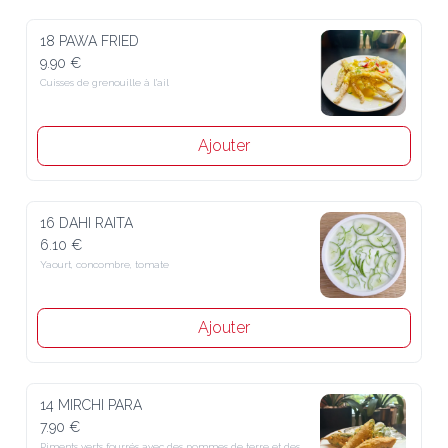
18 PAWA FRIED
9.90 €
Cuisses de grenouille à l’ail
Ajouter
16 DAHI RAITA
6.10 €
Yaourt, concombre, tomate
Ajouter
14 MIRCHI PARA
7.90 €
Piments verts fourrés avec des pommes de terre et des 