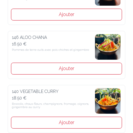
Ajouter
146 ALOO CHANA
16.50 €
Pommes de terre cuits avec pois chiches et gingembre
Ajouter
140 VEGETABLE CURRY
18.50 €
Brocolis, choux-fleurs, champignons, fromage, oignons, 
gingembre au curry
Ajouter