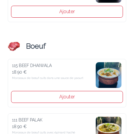
Ajouter
Boeuf
115 BEEF DHAIWALA
18.90 €
Morceaux de bœuf cuits dans une sauce de yaourt
Ajouter
111 BEEF PALAK
18.90 €
Morceaux de bœuf cuits avec épinard haché