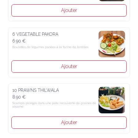
Ajouter
6 VEGETABLE PAKORA
6.90 €
Boulettes de légumes panées à la farine de lentilles
Ajouter
10 PRAWNS THILWALA
8.90 €
Scampis plongés dans une pâte recouverte de graines de 
sésame
Ajouter