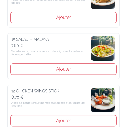
épices
Ajouter
15 SALAD HIMALAYA
7.60 €
Salade verte, concombre, carotte, oignons, tomates et 
fromage indien
Ajouter
12 CHICKEN WINGS STICK
8.70 €
Ailes de poulet croustillantes aux épices et la farine de 
lentilles
Ajouter