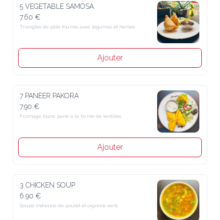
5 VEGETABLE SAMOSA
7.60 €
Triangles de pâte fourrés avec légumes et herbes
Ajouter
7 PANEER PAKORA
7.90 €
Fromage blanc pané à la farine de lentilles
Ajouter
3 CHICKEN SOUP
6.90 €
Soupe indienne de poulet et oignons verts