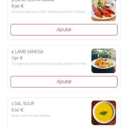
8.90 €
Saucisses d’agneau haché, herbes et grillé au Tandoori
Ajouter
4 LAMB SAMOSA
7.90 €
Triangles de pâte fourrés avec agneau haché et herbes
Ajouter
1 DAL SOUP
6.10 €
Soupe indienne aux lentilles