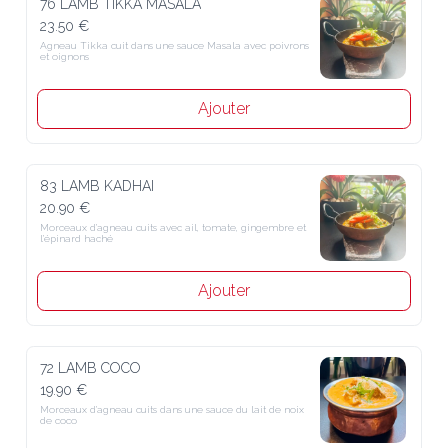
76 LAMB TIKKA MASALA
23.50 €
Agneau Tikka cuit dans une sauce Masala avec poivrons 
et oignons
Ajouter
83 LAMB KADHAI
20.90 €
Morceaux d’agneau cuits avec ail, tomate, gingembre et 
l’épinard haché
Ajouter
72 LAMB COCO
19.90 €
Morceaux d’agneau cuits dans une sauce du lait de noix 
de coco