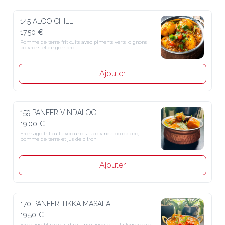
145 ALOO CHILLI
17.50 €
Pomme de terre frit cuits avec piments verts, oignons, 
poivrons et gingembre
Ajouter
159 PANEER VINDALOO
19.00 €
Fromage frit cuit avec une sauce vindaloo épicée, 
pomme de terre et jus de citron
Ajouter
170 PANEER TIKKA MASALA
19.50 €
Fromage blanc cuit dans une sauce masala légèrement 