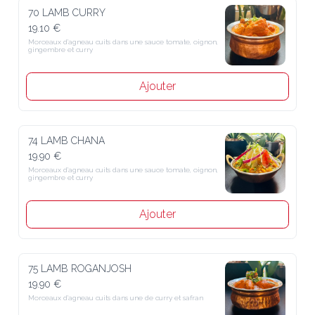
70 LAMB CURRY
19.10 €
Morceaux d’agneau cuits dans une sauce tomate, oignon, 
gingembre et curry
Ajouter
74 LAMB CHANA
19.90 €
Morceaux d’agneau cuits dans une sauce tomate, oignon, 
gingembre et curry
Ajouter
75 LAMB ROGANJOSH
19.90 €
Morceaux d’agneau cuits dans une de curry et safran