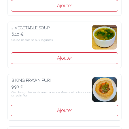
Ajouter
2 VEGETABLE SOUP
6.10 €
Soupe népalaise aux légumes
Ajouter
8 KING PRAWN PURI
9.90 €
Gambas grillés servis avec la sauce Masala et poivrons sur 
un pain Puri
Ajouter