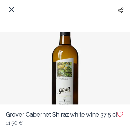
Myfoods App
View
×
Commande, Inc.
Libre - In Google Play
Accueil
FR
Se Connecter
S'inscrire
Quelle est votre adresse?
Pour maintenant? Quand?
Livraison
Grover Cabernet Shiraz white wine 37,5 cl
11.50 €