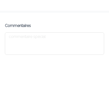
EURO-INDIAN MARKET
Open now !
Commentaires
Frais de livraison
0.00 €
1680Min
10K km
0
•
•
•
Pré-commander
Commentaires
•
Trier par
Tout
Chicken
Fish
Lamb & Goat
Prawns
Ric
Chicken
Chicken leg frozen 10 kg