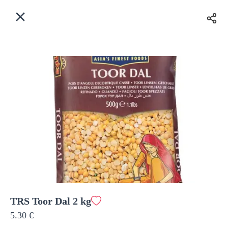
Myfoods App
View
×
Commande, Inc.
Libre - In Google Play
Accueil
FR
Se Connecter
S'inscrire
Quelle est votre adresse?
Pour maintenant? Quand?
Livraison
TRS Toor Dal 2 kg
5.30 €