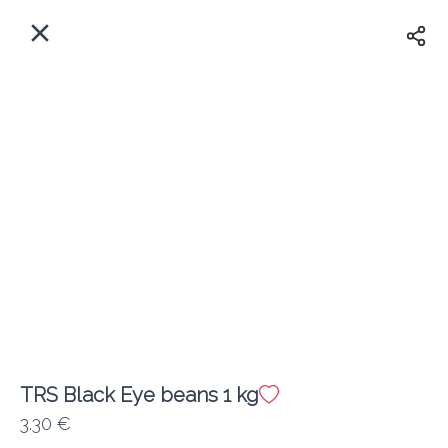
Myfoods App
View
×
Commande, Inc.
Libre - In Google Play
Accueil
FR
Se Connecter
S'inscrire
Quelle est votre adresse?
Pour maintenant? Quand?
Livraison
TRS Black Eye beans 1 kg
3.30 €