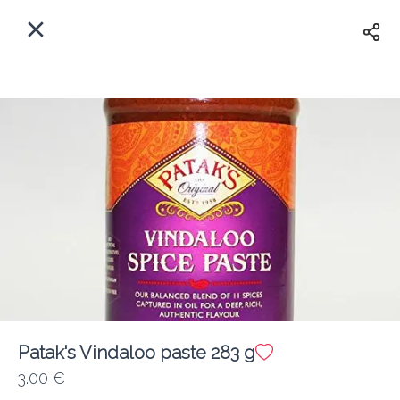
Myfoods App
View
×
Commande, Inc.
Libre - In Google Play
Accueil
FR
Se Connecter
S'inscrire
Quelle est votre adresse?
Pour maintenant? Quand?
Livraison
Fermé
Patak's Vindaloo paste 283 g
3.00 €