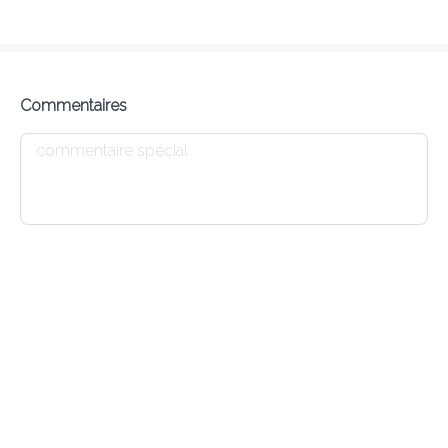
EURO-INDIAN MARKET
Open now !
Commentaires
Frais de livraison
0.00 €
1680Min
10K km
0
•
•
•
Pré-commander
Commentaires
•
Trier par
Tout
Chicken
Fish
Lamb & Goat
Prawns
Chicken