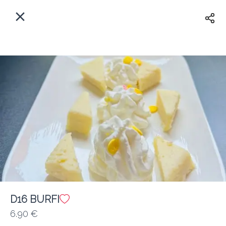
Myfoods App
View
×
Commande, Inc.
Libre - In Google Play
Accueil
FR
Se Connecter
S'inscrire
Quelle est votre adresse?
Pour maintenant? Quand?
Livraison
Fermé
D16 BURFI
6.90 €