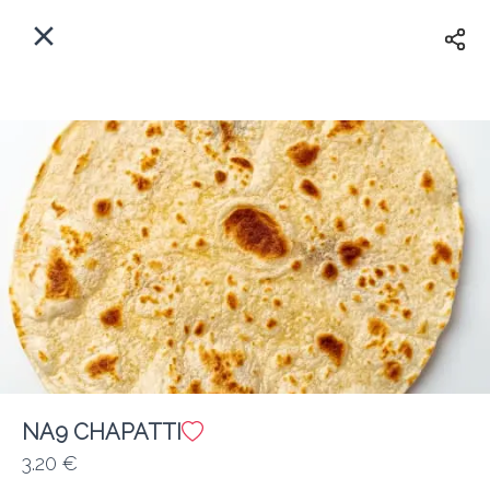
Myfoods App
View
×
Commande, Inc.
Libre - In Google Play
Accueil
FR
Se Connecter
S'inscrire
Quelle est votre adresse?
Pour maintenant? Quand?
Livraison
Fermé
NA9 CHAPATTI
3.20 €