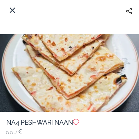
Myfoods App
View
×
Commande, Inc.
Libre - In Google Play
Accueil
FR
Se Connecter
S'inscrire
Quelle est votre adresse?
Pour maintenant? Quand?
Livraison
NA4 PESHWARI NAAN
5.50 €