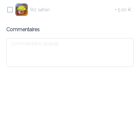
6.90 €
Riz safran
+
5.00 €
Soupe de lentilles
Commentaires
Ajouter
E2 VEGETABLE SOUP
6.80 €
Soupe de légumes
Ajouter
E3 CHICKEN SOUP
7.30 €
Soupe de poulet