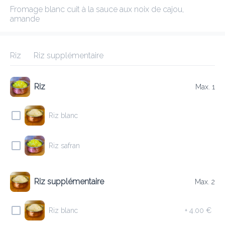
Fromage blanc cuit à la sauce aux noix de cajou, 
BOMBAY-INN
amande
New features
Riz
Riz supplémentaire
Frais de livraison
0.00 €
0Min
10K km
4.49
•
•
•
Pré-commander
Commentaires
•
Riz
Max. 1
Trier par
Riz blanc
POULET & CANARD
AGNEAU
BOEUF
PLATS VEG
Riz safran
Riz supplémentaire
Max. 2
ENTREES
Riz blanc
+
4.00 €
E1 DAL SOUP