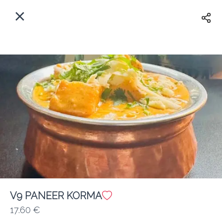
Myfoods App
View
×
Commande, Inc.
Libre - In Google Play
Accueil
FR
Se Connecter
S'inscrire
Quelle est votre adresse?
Pour maintenant? Quand?
Livraison
V9 PANEER KORMA
17.60 €