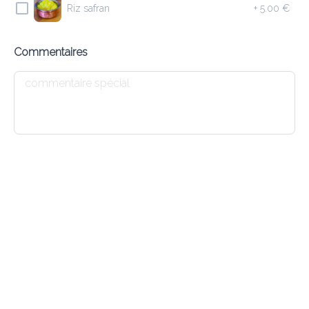
Riz safran
+
5.00 €
6.90 €
Soupe de lentilles
Commentaires
Ajouter
E2 VEGETABLE SOUP
6.80 €
Soupe de légumes
Ajouter
E3 CHICKEN SOUP
7.30 €
Soupe de poulet