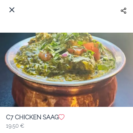
Myfoods App
View
×
Commande, Inc.
Libre - In Google Play
Accueil
FR
Se Connecter
S'inscrire
Quelle est votre adresse?
Pour maintenant? Quand?
Livraison
Fermé
C7 CHICKEN SAAG
19.50 €