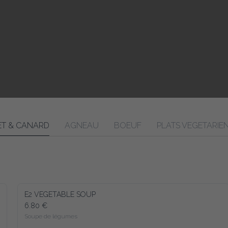
T & CANARD
AGNEAU
BOEUF
PLATS VEGETARIE
E2 VEGETABLE SOUP
6.80 €
Soupe de légumes