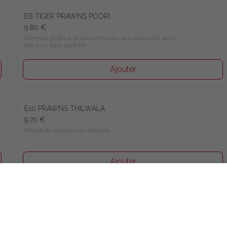
E8 TIGER PRAWNS POORI
9.80 €
Scampis grillés à la sauce masala peu piquante, servi 
dans un pain poori frit
Ajouter
E10 PRAWNS THILWALA
9.70 €
Friture de scampis au sésame
Ajouter
E14 ONION BHAJEE
7.70 €
Beignets à la farine de lentilles aux oignons