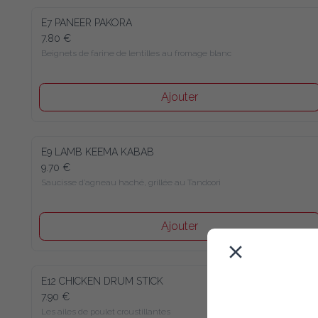
E7 PANEER PAKORA
7.80 €
Beignets de farine de lentilles au fromage blanc
Ajouter
E9 LAMB KEEMA KABAB
9.70 €
Saucisse d’agneau haché, grillée au Tandoori
Ajouter
E12 CHICKEN DRUM STICK
7.90 €
Les ailes de poulet croustillantes