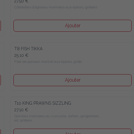
27.50 €
Côtelettes d’agneau marinées aux épices, grillées
Ajouter
T8 FISH TIKKA
25.10 €
Filet de poisson mariné aux épices, grillé
Ajouter
T10 KING PRAWNS SIZZLING
27.10 €
Gambas marinées au curcuma, safran, gingembre, 
ail, grillées