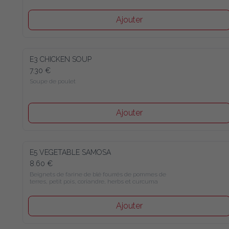
Ajouter
E3 CHICKEN SOUP
7.30 €
Soupe de poulet
Ajouter
E5 VEGETABLE SAMOSA
8.60 €
Beignets de farine de blé fourrés de pommes de 
terres, petit pois, coriandre, herbs et curcuma
Ajouter