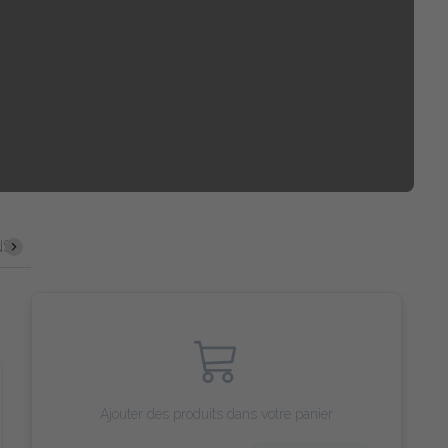
NS
FRUITS DE MER
RIZ BIRYANI
MENU ENFANT
Ajouter des produits dans votre panier