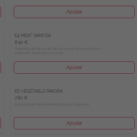
Ajouter
E4 MEAT SAMOSA
8.90 €
Beignets de farine de blé fourrés d'agneau haché, 
coriandre, herbs et curcuma
Ajouter
E6 VEGETABLE PAKORA
7.80 €
Beignets de farine de lentilles aux légumes
Ajouter