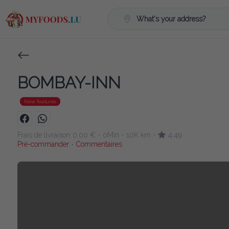
What's your address?
BOMBAY-INN
New features
Frais de livraison
0.00 €
0Min
10K km
4.49
•
•
•
Pré-commander
Commentaires
•