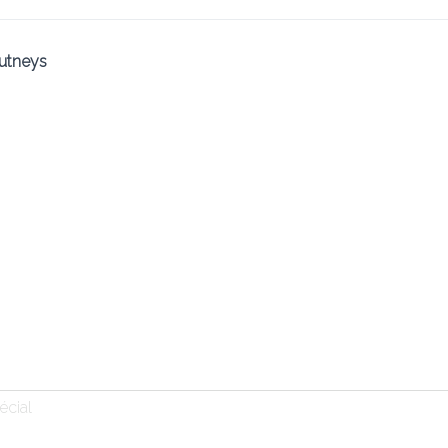
E23 MIXED STARTER 2 P
utneys
20.10 €
Poulet, agneau, scampis, légumes
Ajouter