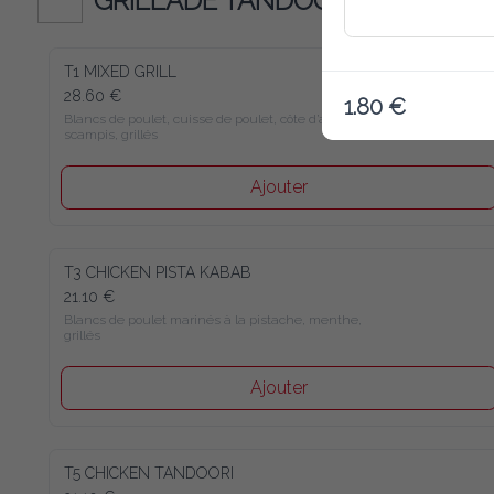
GRILLADE TANDOORI
T1 MIXED GRILL
28.60 €
1.80 €
Blancs de poulet, cuisse de poulet, côte d’agneau, 
scampis, grillés
Ajouter
T3 CHICKEN PISTA KABAB
21.10 €
Blancs de poulet marinés à la pistache, menthe, 
grillés
Ajouter
T5 CHICKEN TANDOORI