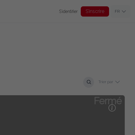
S’inscrire
S’identifier
FR
Trier par
Fermé