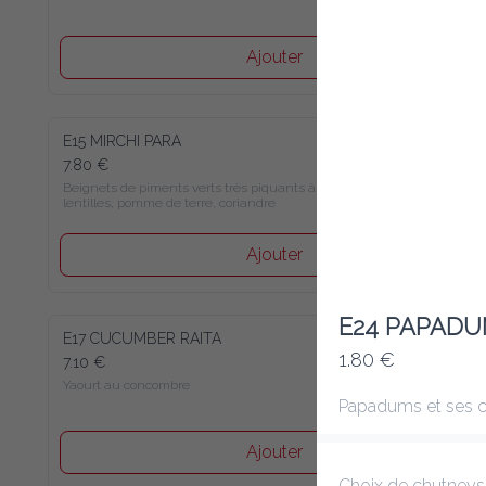
Ajouter
E15 MIRCHI PARA
7.80 €
Beignets de piments verts très piquants à la farine de 
lentilles, pomme de terre, coriandre
Ajouter
E24 PAPADU
E17 CUCUMBER RAITA
1.80 €
7.10 €
Yaourt au concombre
Papadums et ses c
Ajouter
Choix de chutneys