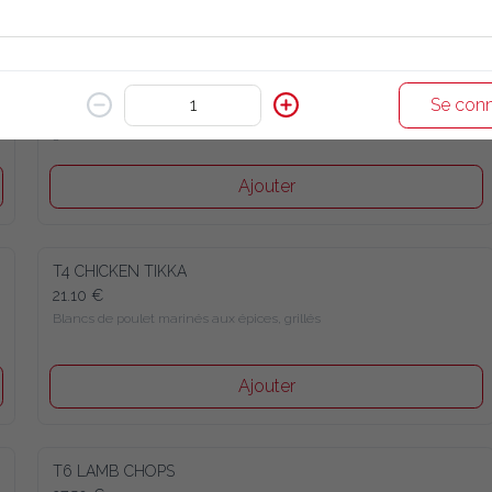
T2 CHICKEN MALAI KABAB
21.10 €
Se conn
Blancs de poulet marinés aux noix de cajou, amande, 
grillés
Ajouter
T4 CHICKEN TIKKA
21.10 €
Blancs de poulet marinés aux épices, grillés
Ajouter
T6 LAMB CHOPS