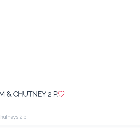
Ajouter
E16 MIXED SALAD
8.30 €
Salade verte, concombre, tomate, fromage
Ajouter
M & CHUTNEY 2 P.
E18 MACHA PAKORA
8.10 €
Friture de poisson
hutneys 2 p.
Ajouter