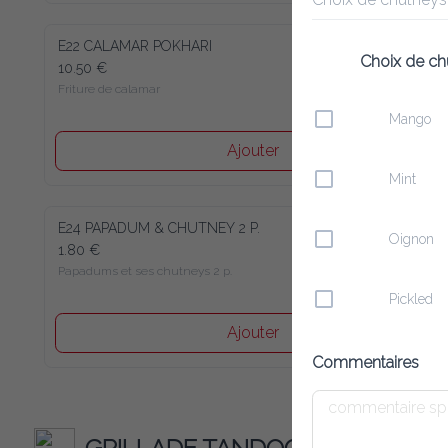
E22 CALAMAR POKHARI
Choix de ch
10.50 €
Friture de calamar
Mango
Ajouter
Mint
E24 PAPADUM & CHUTNEY 2 P.
Oignon
1.80 €
Papadums et ses chutneys 2 p.
Pickled
Ajouter
Commentaires