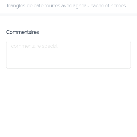
Triangles de pâte fourrés avec agneau haché et herbes
ANNAPURNA 3 MAMER
New features
Commentaires
Frais de livraison
0.00 €
0Min
10K km
4.58
•
•
•
Pré-commander
Commentaires
•
Trier par
Salade
Tandoori
Naan
Dessert
Menu enfant
Agneau
L11 LAMB MANGO