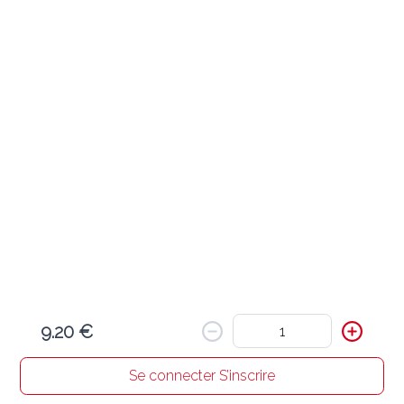
Naan
NA1 PLAIN NAAN
3.80 €
Pain nature cuit au four Tandoori
Ajouter
NA2 BUTTER NAAN
4.60 €
Pain au beurre cuit au four Tandoori
9.20 €
Ajouter
Se connecter S’inscrire
Accueil
Chercher un resto
Mon panier
Commandes
Profil
NA4 PESHWARI NAAN