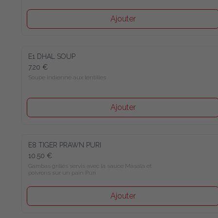
Ajouter
E1 DHAL SOUP
7.20 €
Soupe indienne aux lentilles
Ajouter
E8 TIGER PRAWN PURI
10.50 €
Gambas grillés servis avec la sauce Masala et 
poivrons sur un pain Puri
Ajouter