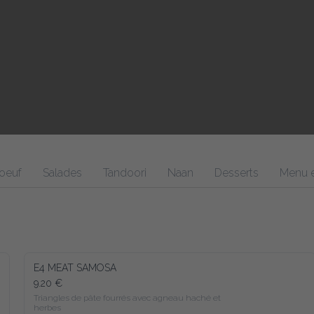
oeuf
Salades
Tandoori
Naan
Desserts
Menu e
E4 MEAT SAMOSA
9.20 €
Triangles de pâte fourrés avec agneau haché et 
herbes