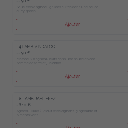
22.90 €
Saucisses d’agneau grillées cuites dans une sauce 
curry spécial
Ajouter
L4 LAMB VINDALOO
22.90 €
Morceaux d’agneau cuits dans une sauce épicée, 
pomme de terre et jus citron
Ajouter
L8 LAMB JAHL FREZI
26.10 €
Agneau Tikka (T7) cuit avec oignons, gingembre et 
piments verts