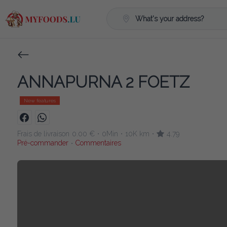
What's your address?
ANNAPURNA 2 FOETZ
New features
Frais de livraison
0.00 €
0Min
10K km
4.79
•
•
•
Pré-commander
Commentaires
•