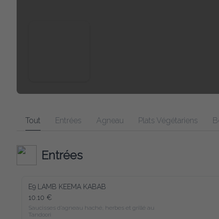
Tout
Entrées
Agneau
Plats Végétariens
B
Entrées
E9 LAMB KEEMA KABAB
10.10 €
Saucisses d’agneau haché, herbes et grillé au 
Tandoori