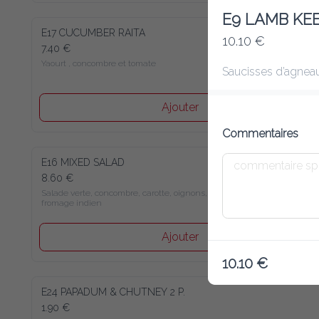
E9 LAMB KE
E17 CUCUMBER RAITA
10.10 €
7.40 €
Yaourt , concombre et tomate
Saucisses d’agneau
Ajouter
Commentaires
E16 MIXED SALAD
8.60 €
Salade verte, concombre, carotte, oignons, tomates et 
fromage indien
Ajouter
10.10 €
E24 PAPADUM & CHUTNEY 2 P.
1.90 €