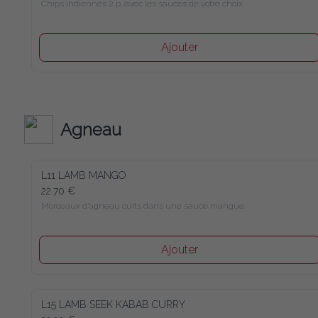
Chips indiennes 2 p. avec les sauces de votre choix
Ajouter
Agneau
L11 LAMB MANGO
22.70 €
Morceaux d’agneau cuits dans une sauce mangue
Ajouter
L15 LAMB SEEK KABAB CURRY