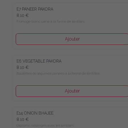
E7 PANEER PAKORA
8.10 €
Fromage blanc pané à la farine de lentilles
Ajouter
E6 VEGETABLE PAKORA
8.10 €
Boulettes de légumes panées à la farine de lentilles
Ajouter
E14 ONION BHAJEE
8.10 €
Oignons mélangés avec les lentilles