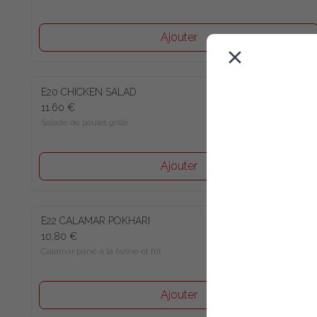
Ajouter
E20 CHICKEN SALAD
11.60 €
Salade de poulet grillé
Ajouter
E22 CALAMAR POKHARI
10.80 €
Calamar pané à la farine et frit
Ajouter