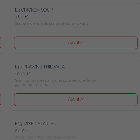
E3 CHICKEN SOUP
7.60 €
Soupe indienne de poulet et oignons verts
Ajouter
E10 PRAWNS THILWALA
10.10 €
Scampis plongés dans une pâte recouverte de 
graines de sésame
Ajouter
E23 MIXED STARTER
21.10 €
Assortiment d’entrées 2 personnes 
