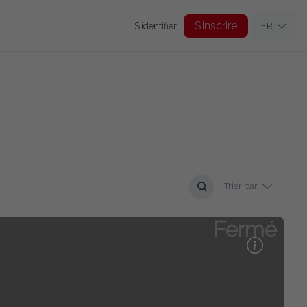
S’inscrire
S’identifier
FR
Trier par
Fermé