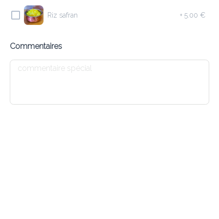
Riz safran
+
5.00 €
10.10 €
Saucisses d’agneau haché, herbes et grillé au Tandoori
Commentaires
Ajouter
E4 MEAT SAMOSA
9.20 €
Triangles de pâte fourrés avec agneau haché et herbes
Ajouter
E1 DHAL SOUP
7.20 €
Soupe indienne aux lentilles