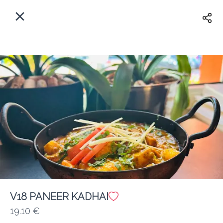
Myfoods App
View
×
Commande, Inc.
Libre - In Google Play
Accueil
FR
Se Connecter
S'inscrire
Quelle est votre adresse?
Pour maintenant? Quand?
Livraison
Fermé
V18 PANEER KADHAI
19.10 €