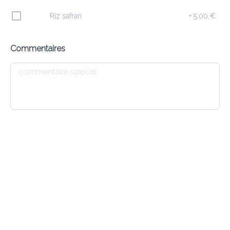
10.10 €
Riz safran
+
5.00 €
Saucisses d’agneau haché, herbes et grillé au Tandoori
Commentaires
Ajouter
E4 MEAT SAMOSA
9.20 €
Triangles de pâte fourrés avec agneau haché et herbes
Ajouter
E1 DHAL SOUP
7.20 €
Soupe indienne aux lentilles