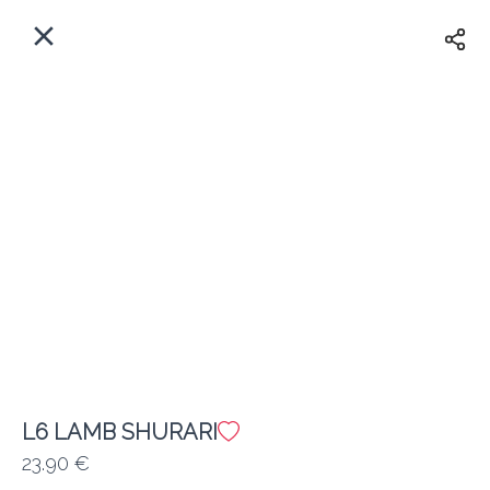
Myfoods App
View
×
Commande, Inc.
Libre - In Google Play
Accueil
FR
Se Connecter
S'inscrire
Quelle est votre adresse?
Pour maintenant? Quand?
Livraison
Fermé
L6 LAMB SHURARI
23.90 €