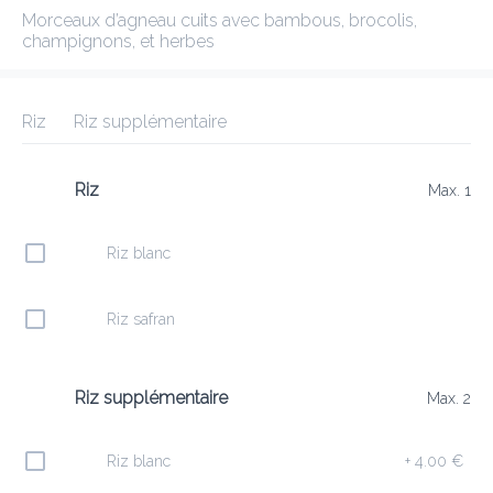
Morceaux d’agneau cuits avec bambous, brocolis, 
ANNAPURNA 2 FOETZ
champignons, et herbes
New features
Riz
Riz supplémentaire
Frais de livraison
0.00 €
0Min
10K km
4.79
•
•
•
Pré-commander
Commentaires
•
Riz
Max. 1
Trier par
Riz blanc
euf
Salades
Tandoori
Naan
Desserts
Menu e
Riz safran
Riz supplémentaire
Max. 2
Entrées
Riz blanc
+
4.00 €
E9 LAMB KEEMA KABAB