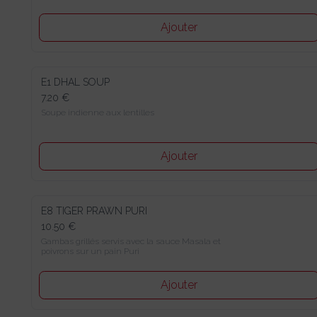
Ajouter
E1 DHAL SOUP
7.20 €
Soupe indienne aux lentilles
Ajouter
E8 TIGER PRAWN PURI
10.50 €
Gambas grillés servis avec la sauce Masala et poivrons sur un 
pain Puri
Ajouter