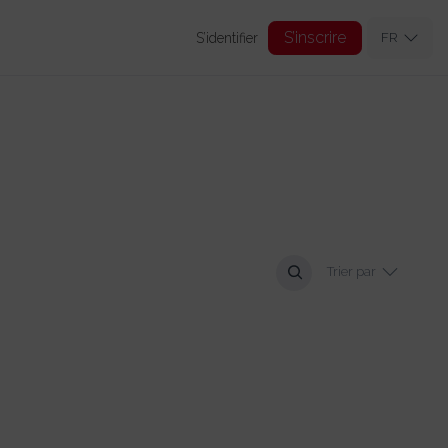
S’inscrire
S’identifier
FR
Trier par