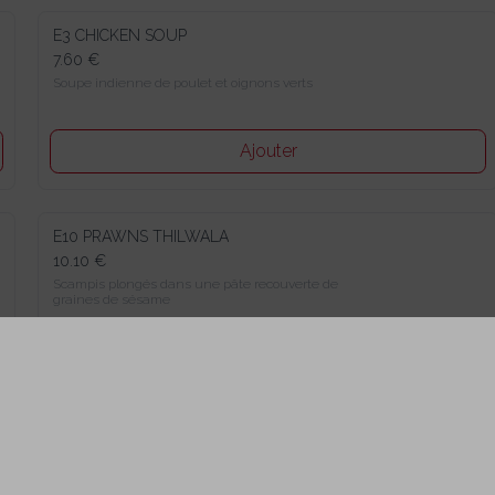
E3 CHICKEN SOUP
7.60 €
Soupe indienne de poulet et oignons verts
Ajouter
E10 PRAWNS THILWALA
10.10 €
Scampis plongés dans une pâte recouverte de graines de 
sésame
Ajouter
E23 MIXED STARTER
21.10 €
Assortiment d’entrées 2 personnes 
