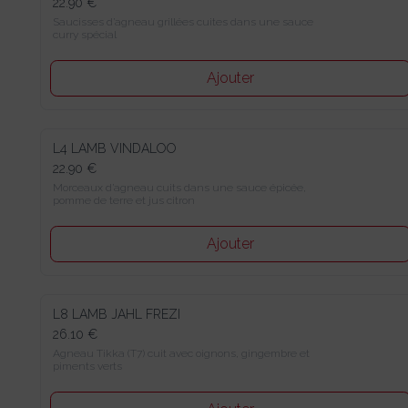
22.90 €
Saucisses d’agneau grillées cuites dans une sauce curry spécial
Ajouter
L4 LAMB VINDALOO
22.90 €
Morceaux d’agneau cuits dans une sauce épicée, pomme de 
terre et jus citron
Ajouter
L8 LAMB JAHL FREZI
26.10 €
Agneau Tikka (T7) cuit avec oignons, gingembre et piments 
verts