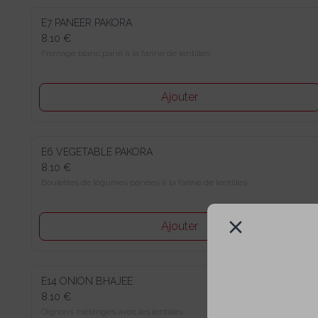
E7 PANEER PAKORA
8.10 €
Fromage blanc pané à la farine de lentilles
Ajouter
E6 VEGETABLE PAKORA
8.10 €
Boulettes de légumes panées à la farine de lentilles
Ajouter
E14 ONION BHAJEE
8.10 €
Oignons mélangés avec les lentilles