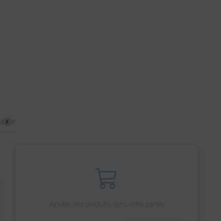
Poulet & Canard
Fruits de mer
Bhoutan
Boissons & vins
Ajouter des produits dans votre panier