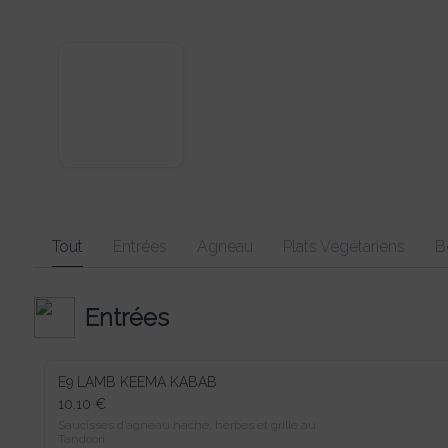
Tout
Entrées
Agneau
Plats Végétariens
Boeuf
Entrées
E9 LAMB KEEMA KABAB
10.10 €
Saucisses d’agneau haché, herbes et grillé au Tandoori