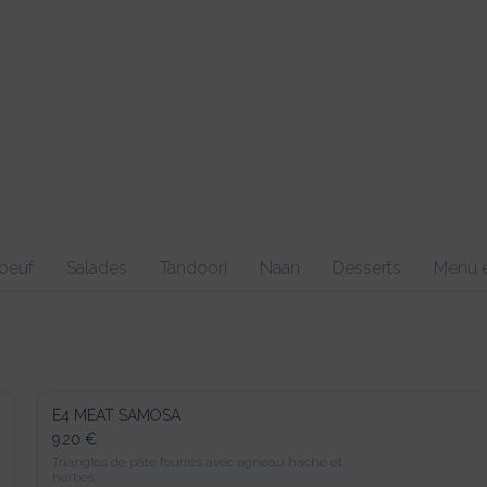
Salades
Tandoori
Naan
Desserts
Menu enfant
E4 MEAT SAMOSA
9.20 €
Triangles de pâte fourrés avec agneau haché et herbes