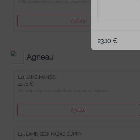
Chips indiennes 2 p. avec les sauces de votre choix
19:15
Ajouter
20:00
23.10 €
Agneau
20:45
L11 LAMB MANGO
21:30
22.70 €
Morceaux d’agneau cuits dans une sauce mangue
22:15
Ajouter
L15 LAMB SEEK KABAB CURRY