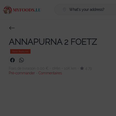
What's your address?
ANNAPURNA 2 FOETZ
New features
Frais de livraison
0.00 €
0Min
10K km
4.79
•
•
•
Pré-commander
Commentaires
•