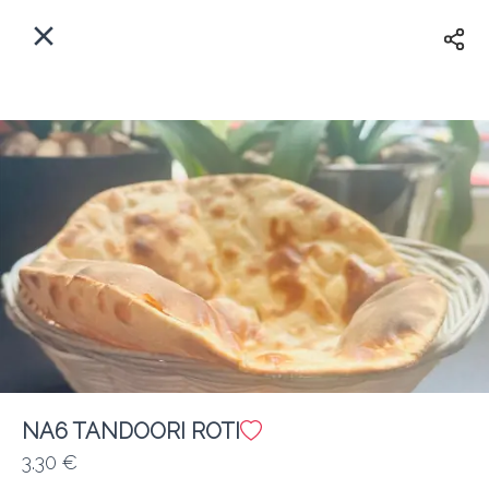
Myfoods App
View
×
Commande, Inc.
Libre - In Google Play
Accueil
FR
Se Connecter
S'inscrire
Quelle est votre adresse?
Pour maintenant? Quand?
Livraison
Fermé
NA6 TANDOORI ROTI
3.30 €