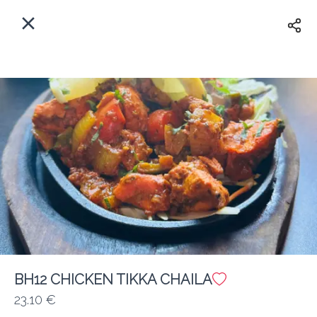
Myfoods App
View
×
Commande, Inc.
Libre - In Google Play
Accueil
FR
Se Connecter
S'inscrire
Quelle est votre adresse?
Pour maintenant? Quand?
Livraison
BH12 CHICKEN TIKKA CHAILA
23.10 €