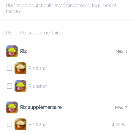
Blancs de poulet cuits avec gingembre, légumes et herbes
ANNAPURNA 2 FOETZ
New features
Riz
Riz supplémentaire
Frais de livraison
0.00 €
0Min
10K km
4.79
•
•
•
Riz
Max. 1
Pré-commander
Commentaires
•
Trier par
Riz blanc
Riz safran
Tout
Entrées
Agneau
Plats Végétariens
Boeuf
Riz supplémentaire
Max. 2
Entrées
Riz blanc
+
4.00 €
E9 LAMB KEEMA KABAB