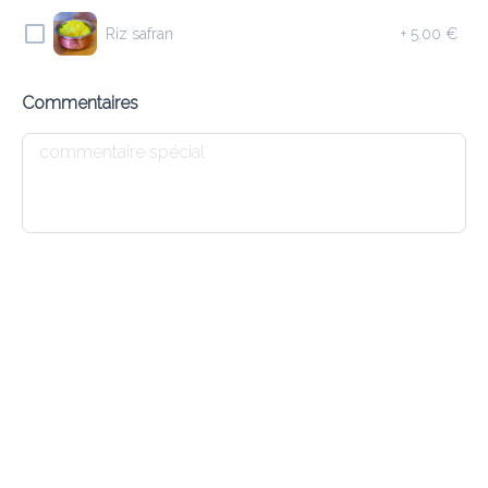
Riz safran
+
5.00 €
10.10 €
Saucisses d’agneau haché, herbes et grillé au Tandoori
Commentaires
Ajouter
E4 MEAT SAMOSA
9.20 €
Triangles de pâte fourrés avec agneau haché et herbes
Ajouter
E1 DHAL SOUP
7.20 €
Soupe indienne aux lentilles