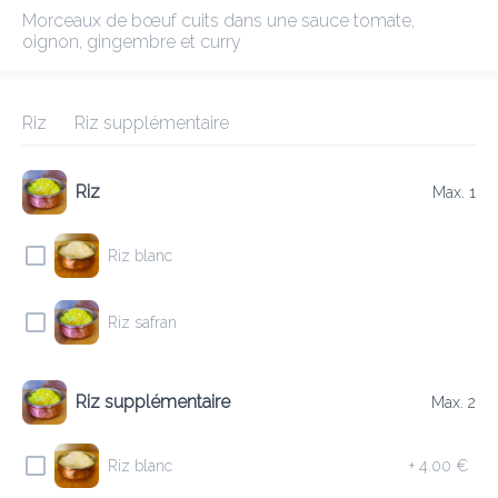
Morceaux de bœuf cuits dans une sauce tomate, oignon, 
gingembre et curry
ANNAPURNA 2 FOETZ
New features
Riz
Riz supplémentaire
Frais de livraison
0.00 €
0Min
10K km
4.79
•
•
•
Pré-commander
Commentaires
•
Riz
Max. 1
Trier par
Riz blanc
Boeuf
Salades
Tandoori
Naan
Desserts
Menu enfan
Riz safran
Riz supplémentaire
Max. 2
Entrées
Riz blanc
+
4.00 €
E9 LAMB KEEMA KABAB