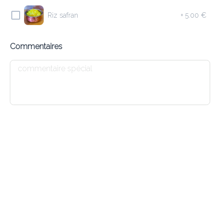
10.10 €
Riz safran
+
5.00 €
Saucisses d’agneau haché, herbes et grillé au Tandoori
Commentaires
Ajouter
E4 MEAT SAMOSA
9.20 €
Triangles de pâte fourrés avec agneau haché et herbes
Ajouter
E1 DHAL SOUP
7.20 €
Soupe indienne aux lentilles