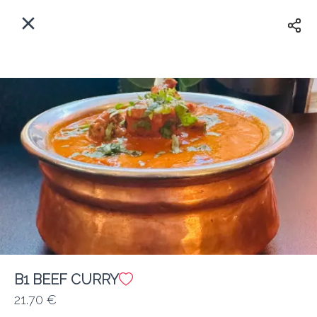
Myfoods App
View
×
Commande, Inc.
Libre - In Google Play
Accueil
FR
Se Connecter
S'inscrire
Quelle est votre adresse?
Pour maintenant? Quand?
Livraison
B1 BEEF CURRY
21.70 €