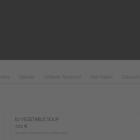
riens
Salade
Grillade Tandoori
Pain Naan
Dessert
E2 VEGETABLE SOUP
7.20 €
Soupe népalaise aux légumes