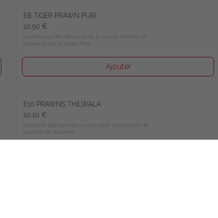
E8 TIGER PRAWN PURI
10.50 €
Gambas grillés servis avec la sauce Masala et 
poivrons sur un pain Puri
Ajouter
E10 PRAWNS THILWALA
10.10 €
Scampis plongés dans une pâte recouverte de 
graines de sésame
Ajouter
E14 ONION BHAJEE
8.10 €
Oignons mélangés avec les lentilles