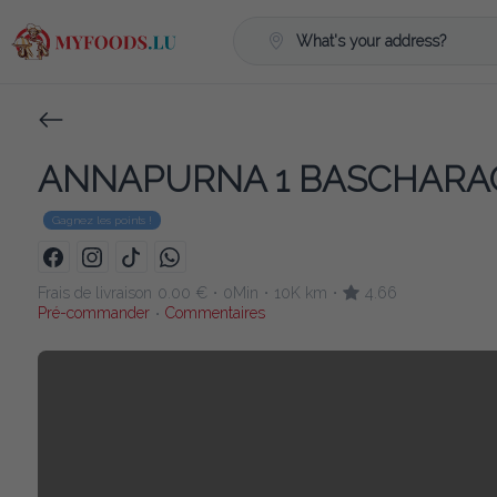
What's your address?
ANNAPURNA 1 BASCHARA
Gagnez les points !
Frais de livraison
0.00 €
0Min
10K km
4.66
•
•
•
Pré-commander
Commentaires
•