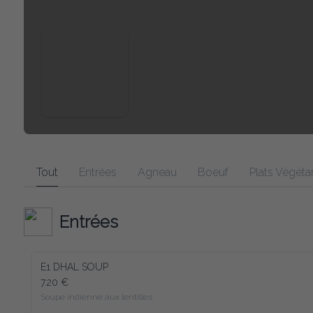
Tout
Entrées
Agneau
Boeuf
Plats Végéta
Entrées
E1 DHAL SOUP
7.20 €
Soupe indienne aux lentilles