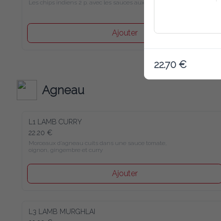
Les chips indiens 2 p. avec les sauces aux choix
Ajouter
22.70 €
Agneau
L1 LAMB CURRY
22.20 €
Morceaux d’agneau cuits dans une sauce tomate, 
oignon, gingembre et curry
Ajouter
L3 LAMB MURGHLAI