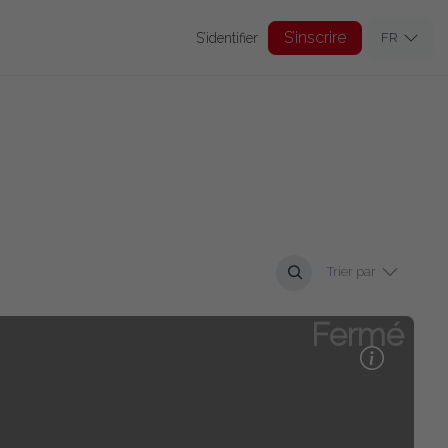
S’inscrire
S’identifier
FR
Trier par
Fermé