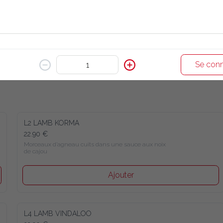
Se conn
L2 LAMB KORMA
22.90 €
Morceaux d’agneau cuits dans une sauce aux noix 
de cajou
Ajouter
L4 LAMB VINDALOO