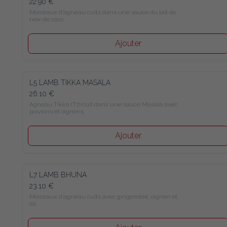
22.90 €
Morceaux d’agneau cuits dans une sauce du lait de 
noix de coco
Ajouter
L5 LAMB TIKKA MASALA
26.10 €
Agneau Tikka (T7) cuit dans une sauce Masala avec 
poivrons et oignons
Ajouter
L7 LAMB BHUNA
23.10 €
Morceaux d’agneau cuits avec gingembre, oignon et 
ail