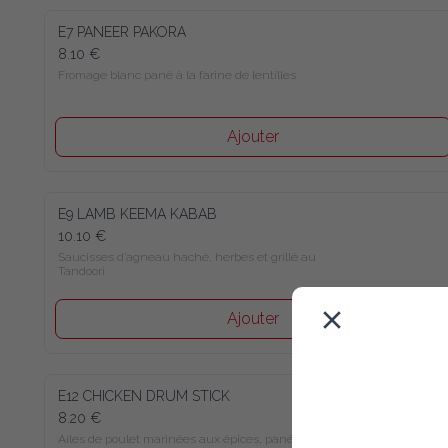
E7 PANEER PAKORA
8.10 €
Fromage blanc pané à la farine de lentilles
Ajouter
E9 LAMB KEEMA KABAB
10.10 €
Saucisses d’agneau haché, herbes et grillé au 
Tandoori
Ajouter
E12 CHICKEN DRUM STICK
8.20 €
Ailes de poulet marinées aux épices, panées à la 