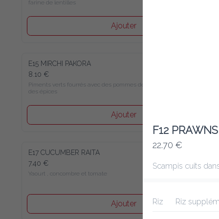
farine de lentilles
Ajouter
E15 MIRCHI PAKORA
8.10 €
Piments verts fourrés avec des pommes de terre et 
des épices
Ajouter
F12 PRAWN
22.70 €
E17 CUCUMBER RAITA
7.40 €
Scampis cuits dan
Yaourt , concombre et tomate
Riz
Riz supplém
Ajouter