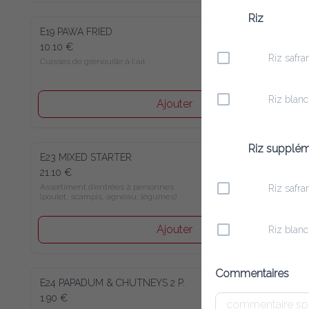
Riz
E19 PAWA FRIED
10.10 €
Riz safra
Cuisses de grenouille à l'ail
Riz blanc
Ajouter
Riz supplém
E23 MIXED STARTER
21.10 €
Assortiment d’entrées 2 personnes 

Riz safra
(poulet, scampis, agneau, légumes)
Ajouter
Riz blanc
Commentaires
E24 PAPADUM & CHUTNEYS 2 P.
1.90 €