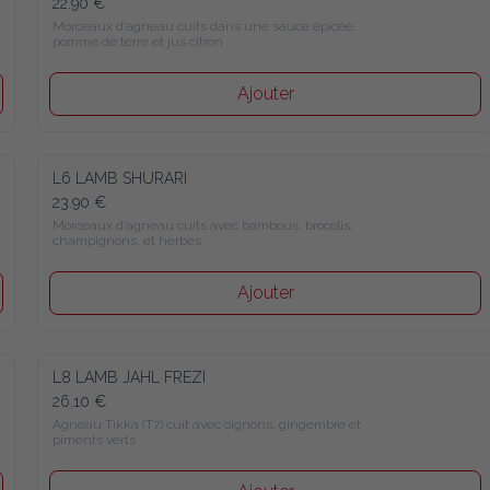
22.90 €
Morceaux d’agneau cuits dans une sauce épicée, 
pomme de terre et jus citron
Ajouter
L6 LAMB SHURARI
23.90 €
Morceaux d’agneau cuits avec bambous, brocolis, 
champignons, et herbes
Ajouter
L8 LAMB JAHL FREZI
26.10 €
Agneau Tikka (T7) cuit avec oignons, gingembre et 
piments verts