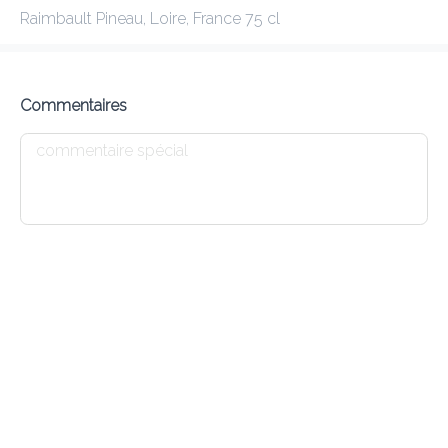
Raimbault Pineau, Loire, France 75 cl
ANNAPURNA 1 BASCHARAGE
Gagnez les points !
Commentaires
Frais de livraison
0.00 €
0Min
10K km
4.66
•
•
•
Pré-commander
Commentaires
•
Trier par
Tout
Entrées
Agneau
Boeuf
Plats Végétarie
Entrées
E1 DHAL SOUP