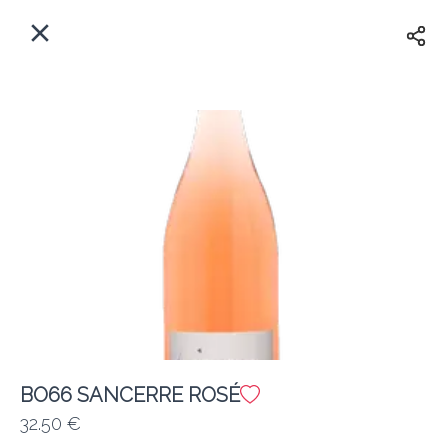
Myfoods App
View
×
Commande, Inc.
Libre - In Google Play
Accueil
FR
Se Connecter
S'inscrire
Quelle est votre adresse?
Pour maintenant? Quand?
Livraison
BO66 SANCERRE ROSÉ
32.50 €