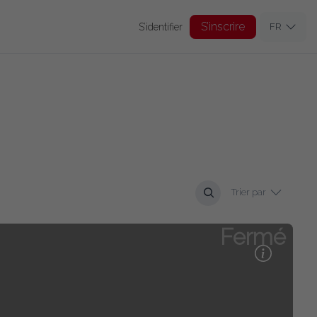
S’inscrire
S’identifier
FR
Trier par
Fermé