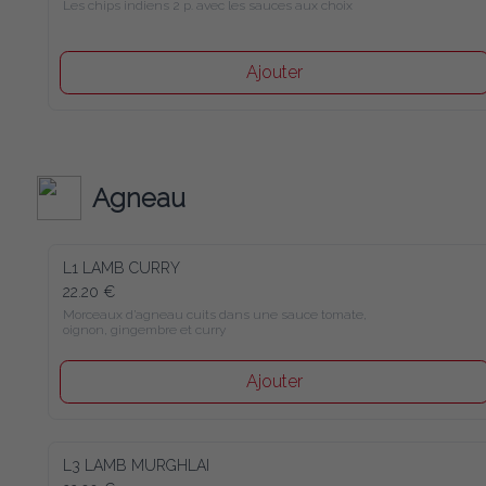
Les chips indiens 2 p. avec les sauces aux choix
Ajouter
Agneau
L1 LAMB CURRY
22.20 €
Morceaux d’agneau cuits dans une sauce tomate, oignon, 
gingembre et curry
Ajouter
L3 LAMB MURGHLAI