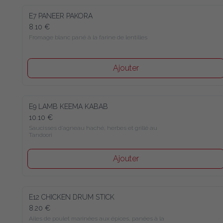
E7 PANEER PAKORA
8.10 €
Fromage blanc pané à la farine de lentilles
Ajouter
E9 LAMB KEEMA KABAB
10.10 €
Saucisses d’agneau haché, herbes et grillé au Tandoori
Ajouter
E12 CHICKEN DRUM STICK
8.20 €
Ailes de poulet marinées aux épices, panées à la farine de 