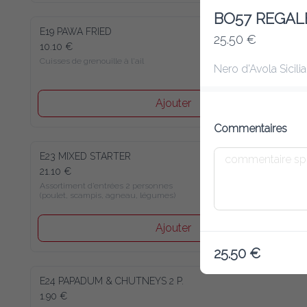
BO57 REGA
E19 PAWA FRIED
25.50 €
10.10 €
Cuisses de grenouille à l'ail
Nero d'Avola Sicilia 
Ajouter
Commentaires
E23 MIXED STARTER
21.10 €
Assortiment d’entrées 2 personnes 

(poulet, scampis, agneau, légumes)
Ajouter
25.50 €
E24 PAPADUM & CHUTNEYS 2 P.
1.90 €