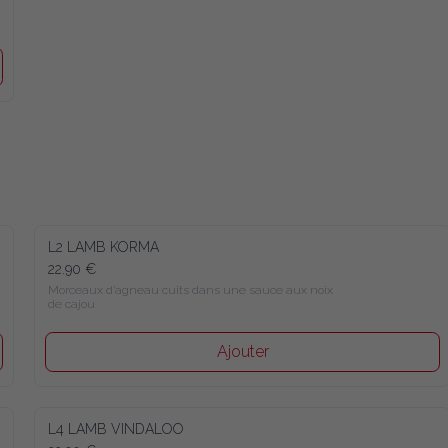
L2 LAMB KORMA
22.90 €
Morceaux d’agneau cuits dans une sauce aux noix de cajou
Ajouter
L4 LAMB VINDALOO