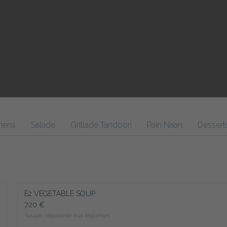
Salade
Grillade Tandoori
Pain Naan
Desserts
Pou
E2 VEGETABLE SOUP
7.20 €
Soupe népalaise aux légumes