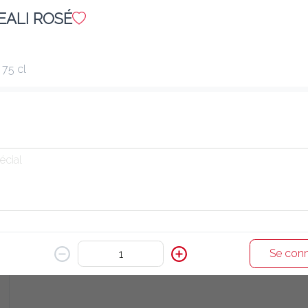
LEALI ROSÉ
E22 CALAMAR POKHARI
10.80 €
Calamar pané à la farine et frit
75 cl
Ajouter
E20 CHICKEN SALAD
11.60 €
Salade de poulet grillé
Ajouter
Se conn