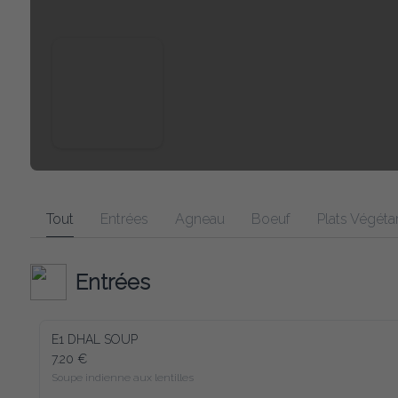
Tout
Entrées
Agneau
Boeuf
Plats Végétariens
Entrées
E1 DHAL SOUP
7.20 €
Soupe indienne aux lentilles