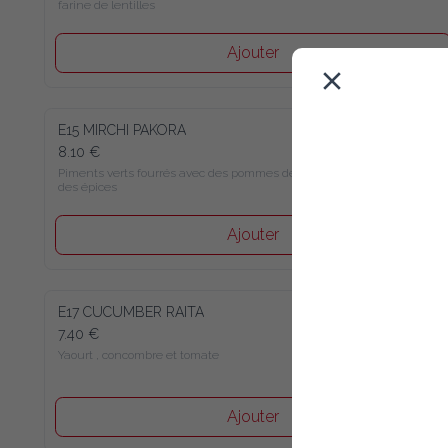
lentilles
Ajouter
E15 MIRCHI PAKORA
8.10 €
Piments verts fourrés avec des pommes de terre et des épices
Ajouter
E17 CUCUMBER RAITA
7.40 €
Yaourt , concombre et tomate
Ajouter