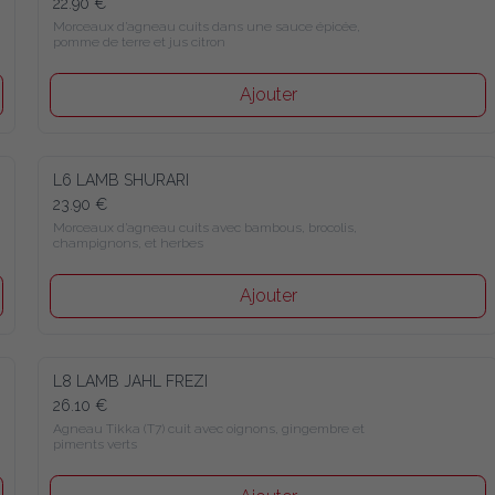
22.90 €
Morceaux d’agneau cuits dans une sauce épicée, pomme de 
terre et jus citron
Ajouter
L6 LAMB SHURARI
23.90 €
Morceaux d’agneau cuits avec bambous, brocolis, 
champignons, et herbes
Ajouter
L8 LAMB JAHL FREZI
26.10 €
Agneau Tikka (T7) cuit avec oignons, gingembre et piments 
verts