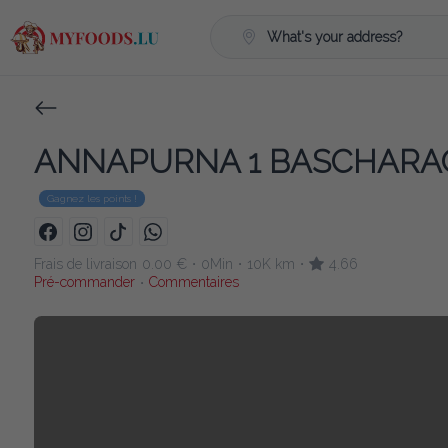
What's your address?
ANNAPURNA 1 BASCHAR
Gagnez les points !
Frais de livraison
0.00 €
0Min
10K km
4.66
•
•
•
Pré-commander
Commentaires
•