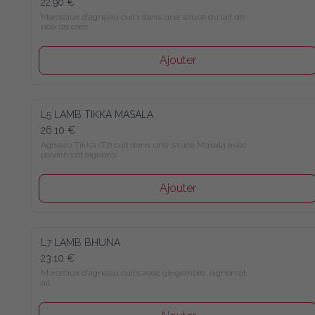
22.90 €
Morceaux d’agneau cuits dans une sauce du lait de noix de 
coco
Ajouter
L5 LAMB TIKKA MASALA
26.10 €
Agneau Tikka (T7) cuit dans une sauce Masala avec poivrons 
et oignons
Ajouter
L7 LAMB BHUNA
23.10 €
Morceaux d’agneau cuits avec gingembre, oignon et ail