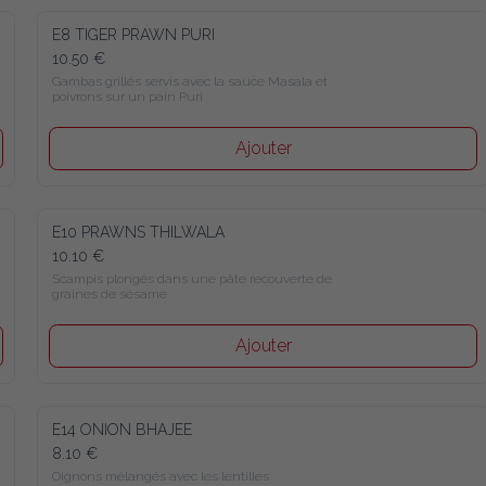
E8 TIGER PRAWN PURI
10.50 €
Gambas grillés servis avec la sauce Masala et poivrons sur un 
pain Puri
Ajouter
E10 PRAWNS THILWALA
10.10 €
Scampis plongés dans une pâte recouverte de graines de 
sésame
Ajouter
E14 ONION BHAJEE
8.10 €
Oignons mélangés avec les lentilles