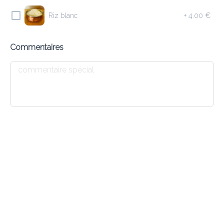
7.20 €
Riz blanc
+
4.00 €
Soupe indienne aux lentilles
Commentaires
Ajouter
E2 VEGETABLE SOUP
7.20 €
Soupe népalaise aux légumes
Ajouter
E3 CHICKEN SOUP
7.60 €
Soupe indienne de poulet et oignons verts