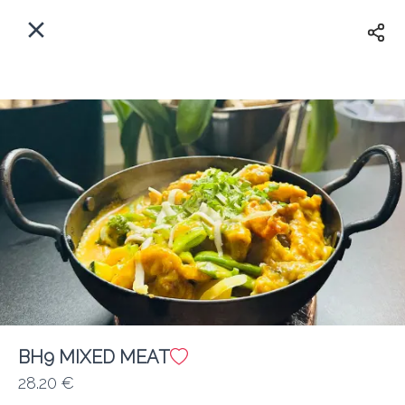
Myfoods App
View
×
Commande, Inc.
Libre - In Google Play
Accueil
FR
Se Connecter
S'inscrire
Quelle est votre adresse?
Pour maintenant? Quand?
Livraison
BH9 MIXED MEAT
28.20 €