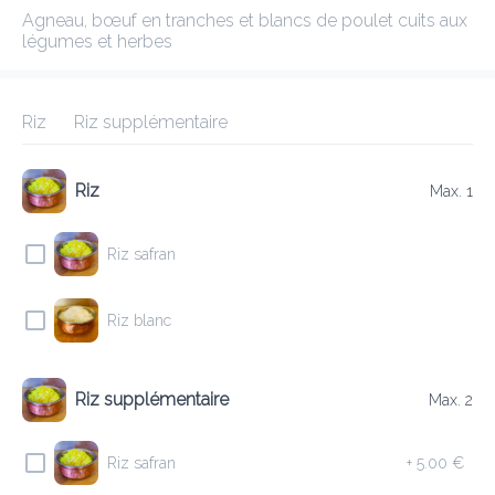
Agneau, bœuf en tranches et blancs de poulet cuits aux légumes 
et herbes
ANNAPURNA 1 BASCHARAGE
Gagnez les points !
Riz
Riz supplémentaire
Frais de livraison
0.00 €
0Min
10K km
4.66
•
•
•
Pré-commander
Commentaires
•
Riz
Max. 1
Trier par
Riz safran
Tout
Entrées
Agneau
Boeuf
Plats Végétariens
Riz blanc
Riz supplémentaire
Max. 2
Entrées
Riz safran
+
5.00 €
E1 DHAL SOUP